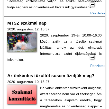
Szövetség köztestületté váljon, és sokkal hatékonyabban
tudja segíteni az önkénteseket hivatásuk gyakorlásában.
Részletek
MTSZ szakmai nap
2020. augusztus. 12. 15:37
2020. szeptember 19-én 10:00–16:30
között zajlik az a tűzoltó szakmai
kiállítás, amely az idei, elmaradt
Interschutzra szánt újdonságokat is
felvonultat.
Részletek
Az önkéntes tűzoltót sosem fizetjük meg?
2020. augusztus. 10. 15:27
Ha valaki önkéntes tűzoltóként dolgozik,
azért cserébe nem vár el fizetséget. Ám
a társadalom alapvető érdeke, hogy
megteremtse az önkéntesség alapjait –