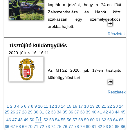
kapták a jelzést, hogy a 74-es főút
Zalaszentbalázs és Hahót közti
szakaszán egy személygépkocsi
árokba hajtott.
Részletek
Tisztújító küldöttgyűlés
2020. július. 16. 16:11
Az MTSZ 2020. júl. 17-én tisztújító
küldöttgyűlést tart.
Részletek
1
2
3
4
5
6
7
8
9
10
11
12
13
14
15
16
17
18
19
20
21
22
23
24
25
26
27
28
29
30
31
32
33
34
35
36
37
38
39
40
41
42
43
44
45
51
46
47
48
49
50
52
53
54
55
56
57
58
59
60
61
62
63
64
65
66
67
68
69
70
71
72
73
74
75
76
77
78
79
80
81
82
83
84
85
86