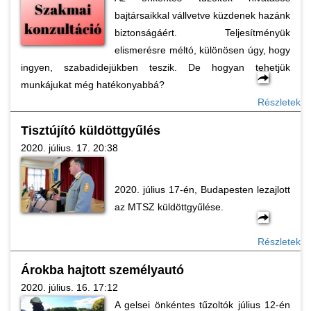
bajtársaikkal vállvetve küzdenek hazánk
biztonságáért. Teljesítményük
elismerésre méltó, különösen úgy, hogy
ingyen, szabadidejükben teszik. De hogyan tehetjük
munkájukat még hatékonyabbá?
Részletek
Tisztújító küldöttgyűlés
2020. július. 17. 20:38
2020. július 17-én, Budapesten lezajlott
az MTSZ küldöttgyűlése.
Részletek
Árokba hajtott személyautó
2020. július. 16. 17:12
A gelsei önkéntes tűzoltók július 12-én