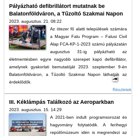
Pályázható defibrillátort mutatnak be
Balatonföldváron, a Tűzoltó Szakmai Napon
2023. augusztus. 21. 08:22
Az ötezer fő alatti települések számára
a Magyar Falu Program – Falusi Civil
Alap FCA-KP-1-2023 számú pályázatán
augusztus 31-ig pályázható az
életmentésben egyre nagyobb szerepet kapó defibrillátor,
amelynek gyakorlati bemutatóját 2023. szeptember 9-én
Balatonföldváron, a Tűzoltó Szakmai Napon láthatják az
érdeklődők.
Részletek
III. Kéklámpás Találkozó az Aeroparkban
2023. augusztus. 15. 14:29
A 2021-ben indult programsorozat és
hagyomány folytatódik. A ferihegyi
repülőmúzeum idén is megrendezi az