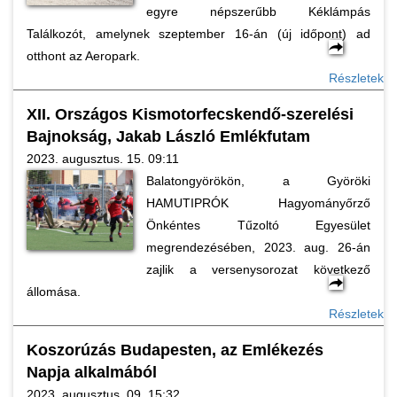
egyre népszerűbb Kéklámpás
Találkozót, amelynek szeptember 16-án (új időpont) ad
otthont az Aeropark.
Részletek
XII. Országos Kismotorfecskendő-szerelési
Bajnokság, Jakab László Emlékfutam
2023. augusztus. 15. 09:11
Balatongyörökön, a Györöki
HAMUTIPRÓK Hagyományőrző
Önkéntes Tűzoltó Egyesület
megrendezésében, 2023. aug. 26-án
zajlik a versenysorozat következő
állomása.
Részletek
Koszorúzás Budapesten, az Emlékezés
Napja alkalmából
2023. augusztus. 09. 15:32