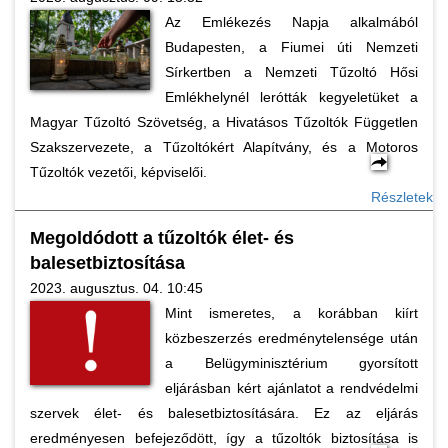
Az Emlékezés Napja alkalmából
Budapesten, a Fiumei úti Nemzeti
Sírkertben a Nemzeti Tűzoltó Hősi
Emlékhelynél lerótták kegyeletüket a
Magyar Tűzoltó Szövetség, a Hivatásos Tűzoltók Független
Szakszervezete, a Tűzoltókért Alapítvány, és a Motoros
Tűzoltók vezetői, képviselői.
Részletek
Megoldódott a tűzoltók élet- és
balesetbiztosítása
2023. augusztus. 04. 10:45
Mint ismeretes, a korábban kiírt
közbeszerzés eredménytelensége után
a Belügyminisztérium gyorsított
eljárásban kért ajánlatot a rendvédelmi
szervek élet- és balesetbiztosítására. Ez az eljárás
eredményesen befejeződött, így a tűzoltók biztosítása is