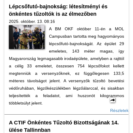
Lépcsőfutó-bajnokság: létesítményi és
önkéntes tűzoltók is az élmezőben
2025. október. 13. 08:16
A BM OKF október 11-én a MOL
Campusban tartotta meg hagyományos
lépcsőfutó-bajnokságát. Az épület 29
emeletes, 143 méter magas, így
Magyarország legmagasabb irodaépülete, amelyben a rajttól
a célig 33 emeletet, összesen 754 lépcsőfokot kellett
megtenniük a versenyzőknek, ez függőlegesen 133,5
méteres távolságot jelent. A versenyzők tűzoltó bevetési
védőruhában, légzőkészülékben légzőálarccal, és sisakban
teljesítették a feladatot, ami huszonöt kilogrammos
többletsúlyt jelent.
Részletek
A CTIF Önkéntes Tűzoltó Bizottságának 14.
ülése Tallinnban