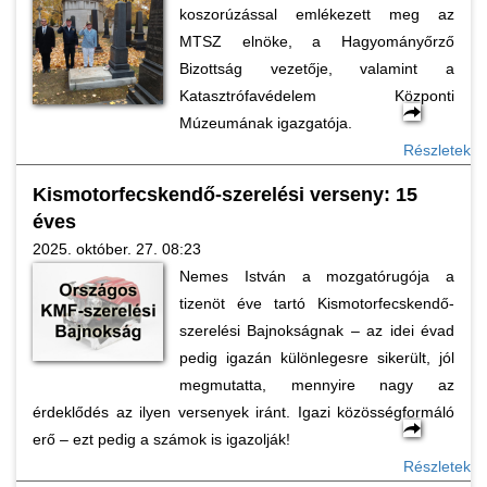
koszorúzással emlékezett meg az
MTSZ elnöke, a Hagyományőrző
Bizottság vezetője, valamint a
Katasztrófavédelem Központi
Múzeumának igazgatója.
Részletek
Kismotorfecskendő-szerelési verseny: 15
éves
2025. október. 27. 08:23
Nemes István a mozgatórugója a
tizenöt éve tartó Kismotorfecskendő-
szerelési Bajnokságnak – az idei évad
pedig igazán különlegesre sikerült, jól
megmutatta, mennyire nagy az
érdeklődés az ilyen versenyek iránt. Igazi közösségformáló
erő – ezt pedig a számok is igazolják!
Részletek