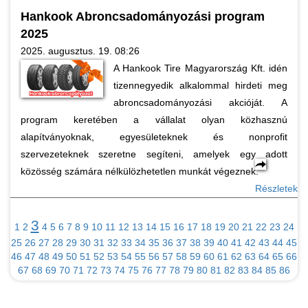
Hankook Abroncsadományozási program
2025
2025. augusztus. 19. 08:26
A Hankook Tire Magyarország Kft. idén
tizennegyedik alkalommal hirdeti meg
abroncsadományozási akcióját. A
program keretében a vállalat olyan közhasznú
alapítványoknak, egyesületeknek és nonprofit
szervezeteknek szeretne segíteni, amelyek egy adott
közösség számára nélkülözhetetlen munkát végeznek.
Részletek
3
1
2
4
5
6
7
8
9
10
11
12
13
14
15
16
17
18
19
20
21
22
23
24
25
26
27
28
29
30
31
32
33
34
35
36
37
38
39
40
41
42
43
44
45
46
47
48
49
50
51
52
53
54
55
56
57
58
59
60
61
62
63
64
65
66
67
68
69
70
71
72
73
74
75
76
77
78
79
80
81
82
83
84
85
86