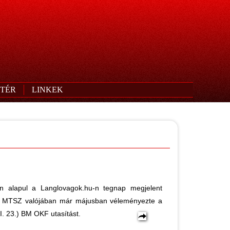
TÉR
LINKEK
en alapul a Langlovagok.hu-n tegnap megjelent
z MTSZ valójában már májusban véleményezte a
II. 23.) BM OKF utasítást.