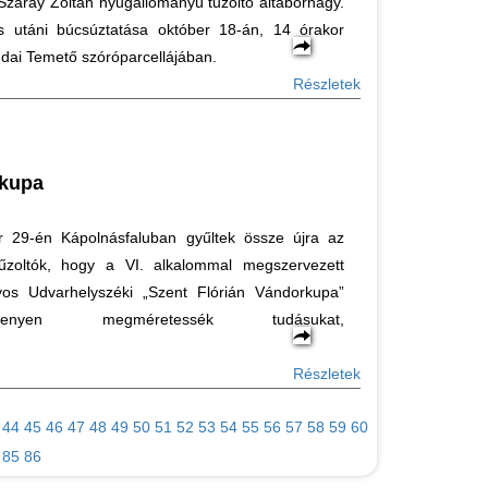
 Száray Zoltán nyugállományú tűzoltó altábornagy.
 utáni búcsúztatása október 18-án, 14 órakor
dai Temető szóróparcellájában.
Részletek
rkupa
 29-én Kápolnásfaluban gyűltek össze újra az
űzoltók, hogy a VI. alkalommal megszervezett
s Udvarhelyszéki „Szent Flórián Vándorkupa”
versenyen megméretessék tudásukat,
Részletek
44
45
46
47
48
49
50
51
52
53
54
55
56
57
58
59
60
85
86