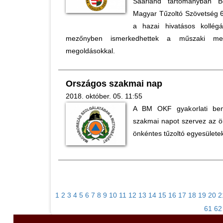
Saarland tartományban Bo
Magyar Tűzoltó Szövetség 6
a hazai hivatásos kollég
mezőnyben ismerkedhettek a műszaki ment
megoldásokkal.
Országos szakmai nap
2018. október. 05. 11:55
A BM OKF gyakorlati bemu
szakmai napot szervez az ö
önkéntes tűzoltó egyesülete
1
2
3
4
5
6
7
8
9
10
11
12
13
14
15
16
17
18
19
20
2
61
62