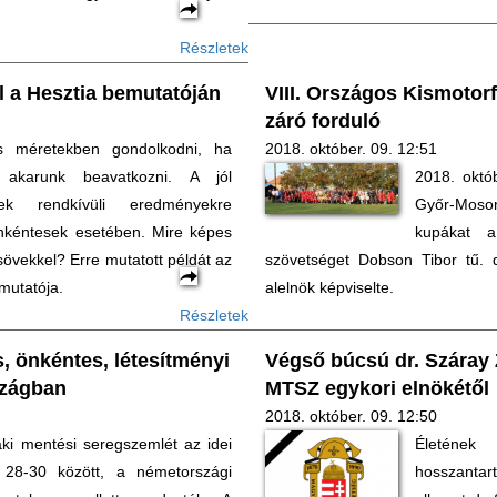
Részletek
l a Hesztia bemutatóján
VIII. Országos Kismotor
záró forduló
s méretekben gondolkodni, ha
2018. október. 09. 12:51
akarunk beavatkozni. A jól
2018. októ
ések rendkívüli eredményekre
Győr-Moso
nkéntesek esetében. Mire képes
kupákat a
övekkel? Erre mutatott példát az
szövetséget Dobson Tibor tű. 
mutatója.
alelnök képviselte.
Részletek
 önkéntes, létesítményi
Végső búcsú dr. Száray Z
szágban
MTSZ egykori elnökétől
2018. október. 09. 12:50
ki mentési seregszemlét az idei
Életének 
28-30 között, a németországi
hosszantar