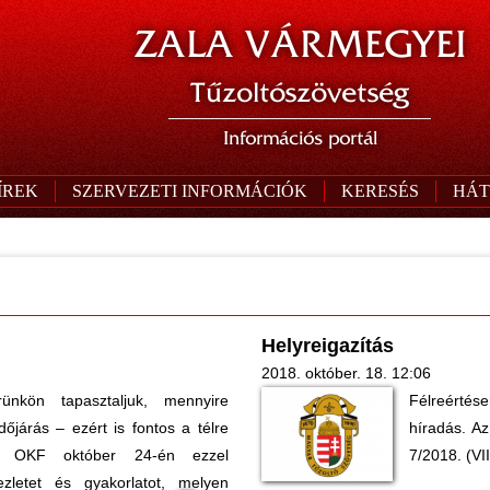
ZALA VÁRMEGYEI
Tűzoltószövetség
Információs portál
ÍREK
SZERVEZETI INFORMÁCIÓK
KERESÉS
HÁT
Helyreigazítás
2018. október. 18. 12:06
ünkön tapasztaljuk, mennyire
Félreértés
dőjárás – ezért is fontos a télre
híradás. A
M OKF október 24-én ezzel
7/2018. (VI
kezletet és gyakorlatot, melyen