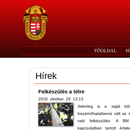
FŐOLDAL
H
Hírek
Felkészülés a télre
2018. október. 29. 13:13
Jelenleg is a saját bőr
kiszámíthatatlanná vált az i
való felkészülés. A B
kapcsolatban tartott érte