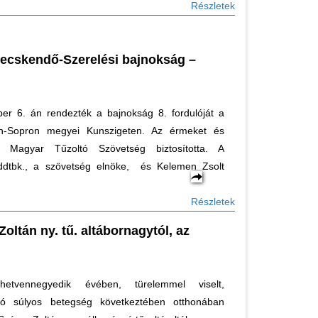
Részletek
fecskendő-Szerelési bajnokság –
ber 6. án rendezték a bajnokság 8. fordulóját a
n-Sopron megyei Kunszigeten. Az érmeket és
 Magyar Tűzoltó Szövetség biztosította. A
ddtbk., a szövetség elnöke, és Kelemen Zsolt
Részletek
oltán ny. tű. altábornagytól, az
hetvennegyedik évében, türelemmel viselt,
tó súlyos betegség következtében otthonában