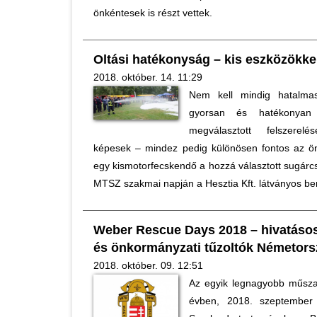
önkéntesek is részt vettek.
Oltási hatékonyság – kis eszközökke
2018. október. 14. 11:29
Nem kell mindig hatalma
gyorsan és hatékonyan 
megválasztott felszerel
képesek – mindez pedig különösen fontos az ö
egy kismotorfecskendő a hozzá választott sugárcs
MTSZ szakmai napján a Hesztia Kft. látványos be
Weber Rescue Days 2018 – hivatásos,
és önkormányzati tűzoltók Németor
2018. október. 09. 12:51
Az egyik legnagyobb műsza
évben, 2018. szeptember 