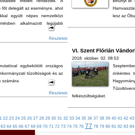
stalsee mellett rendezték. A
elhunyt dr.
 főt delegált az eseményre, ahol
Hamvasztás
ákkal együtt népes nemzetközi
lesz az Óbu
ésben alkalmazott legújabb
Részletek
VI. Szent Flórián Vándo
2018. október. 02. 08:53
tatóval egybekötött országos
Szeptember
nkormányzati tűzoltóságok és az
önkéntes t
k számára.
Hagyományo
Tűzoltó
Részletek
felkészültségüket.
1
22
23
24
25
26
27
28
29
30
31
32
33
34
35
36
37
38
39
40
41
42
43
77
63
64
65
66
67
68
69
70
71
72
73
74
75
76
78
79
80
81
82
83
84