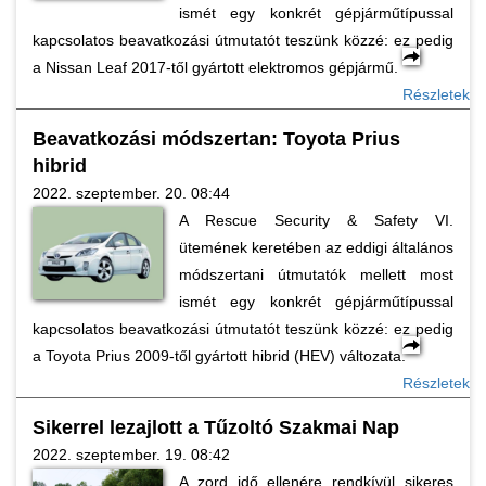
ismét egy konkrét gépjárműtípussal
kapcsolatos beavatkozási útmutatót teszünk közzé: ez pedig
a Nissan Leaf 2017-től gyártott elektromos gépjármű.
Részletek
Beavatkozási módszertan: Toyota Prius
hibrid
2022. szeptember. 20. 08:44
A Rescue Security & Safety VI.
ütemének keretében az eddigi általános
módszertani útmutatók mellett most
ismét egy konkrét gépjárműtípussal
kapcsolatos beavatkozási útmutatót teszünk közzé: ez pedig
a Toyota Prius 2009-től gyártott hibrid (HEV) változata.
Részletek
Sikerrel lezajlott a Tűzoltó Szakmai Nap
2022. szeptember. 19. 08:42
A zord idő ellenére rendkívül sikeres