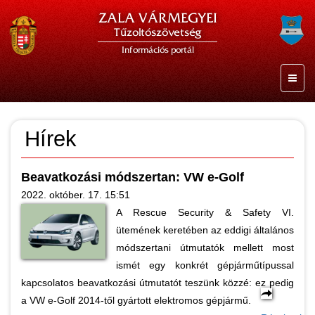
ZALA VÁRMEGYEI
Tűzoltószövetség
Információs portál
Hírek
Beavatkozási módszertan: VW e-Golf
2022. október. 17. 15:51
A Rescue Security & Safety VI.
ütemének keretében az eddigi általános
módszertani útmutatók mellett most
ismét egy konkrét gépjárműtípussal
kapcsolatos beavatkozási útmutatót teszünk közzé: ez pedig
a VW e-Golf 2014-től gyártott elektromos gépjármű.