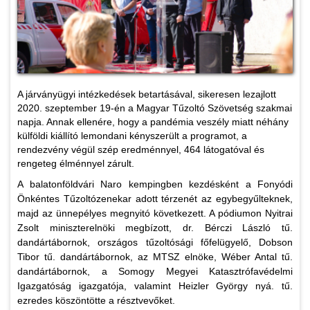
A járványügyi intézkedések betartásával, sikeresen lezajlott
2020. szeptember 19-én a Magyar Tűzoltó Szövetség szakmai
napja. Annak ellenére, hogy a pandémia veszély miatt néhány
külföldi kiállító lemondani kényszerült a programot, a
rendezvény végül szép eredménnyel, 464 látogatóval és
rengeteg élménnyel zárult.
A balatonföldvári Naro kempingben kezdésként a Fonyódi
Önkéntes Tűzoltózenekar adott térzenét az egybegyűlteknek,
majd az ünnepélyes megnyitó következett. A pódiumon Nyitrai
Zsolt miniszterelnöki megbízott, dr. Bérczi László tű.
dandártábornok, országos tűzoltósági főfelügyelő, Dobson
Tibor tű. dandártábornok, az MTSZ elnöke, Wéber Antal tű.
dandártábornok, a Somogy Megyei Katasztrófavédelmi
Igazgatóság igazgatója, valamint Heizler György nyá. tű.
ezredes köszöntötte a résztvevőket.