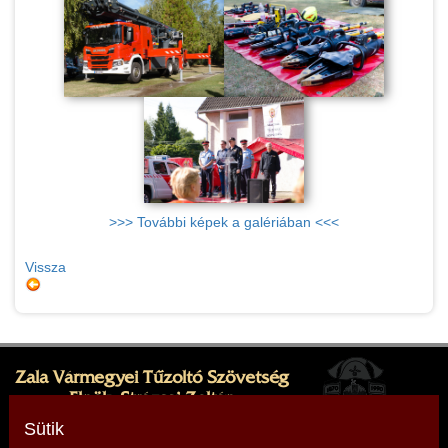
>>> További képek a galériában <<<
Vissza
Zala Vármegyei Tűzoltó Szövetség
Elnök: Strázsai Zoltán
Cím: 8380 Hévíz, Sugár köz 1.
Sütik