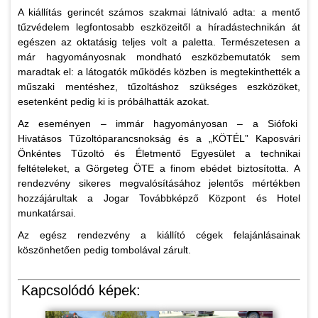
A kiállítás gerincét számos szakmai látnivaló adta: a mentő
tűzvédelem legfontosabb eszközeitől a híradástechnikán át
egészen az oktatásig teljes volt a paletta. Természetesen a
már hagyományosnak mondható eszközbemutatók sem
maradtak el: a látogatók működés közben is megtekinthették a
műszaki mentéshez, tűzoltáshoz szükséges eszközöket,
esetenként pedig ki is próbálhatták azokat.
Az eseményen – immár hagyományosan – a Siófoki
Hivatásos Tűzoltóparancsnokság és a „KÖTÉL” Kaposvári
Önkéntes Tűzoltó és Életmentő Egyesület a technikai
feltételeket, a Görgeteg ÖTE a finom ebédet biztosította. A
rendezvény sikeres megvalósításához jelentős mértékben
hozzájárultak a Jogar Továbbképző Központ és Hotel
munkatársai.
Az egész rendezvény a kiállító cégek felajánlásainak
köszönhetően pedig tombolával zárult.
Kapcsolódó képek: