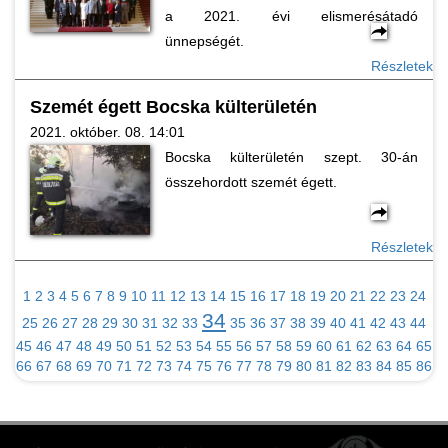
a 2021. évi elismerésátadó
ünnepségét.
Részletek
Szemét égett Bocska külterületén
2021. október. 08. 14:01
Bocska külterületén szept. 30-án
összehordott szemét égett.
Részletek
1
2
3
4
5
6
7
8
9
10
11
12
13
14
15
16
17
18
19
20
21
22
23
24
34
25
26
27
28
29
30
31
32
33
35
36
37
38
39
40
41
42
43
44
45
46
47
48
49
50
51
52
53
54
55
56
57
58
59
60
61
62
63
64
65
66
67
68
69
70
71
72
73
74
75
76
77
78
79
80
81
82
83
84
85
86