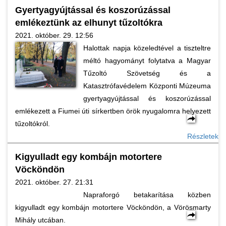
Gyertyagyújtással és koszorúzással
emlékeztünk az elhunyt tűzoltókra
2021. október. 29. 12:56
Halottak napja közeledtével a tiszteltre
méltó hagyományt folytatva a Magyar
Tűzoltó Szövetség és a
Katasztrófavédelem Központi Múzeuma
gyertyagyújtással és koszorúzással
emlékezett a Fiumei úti sírkertben örök nyugalomra helyezett
tűzoltókról.
Részletek
Kigyulladt egy kombájn motortere
Vöcköndön
2021. október. 27. 21:31
Napraforgó betakarítása közben
kigyulladt egy kombájn motortere Vöcköndön, a Vörösmarty
Mihály utcában.