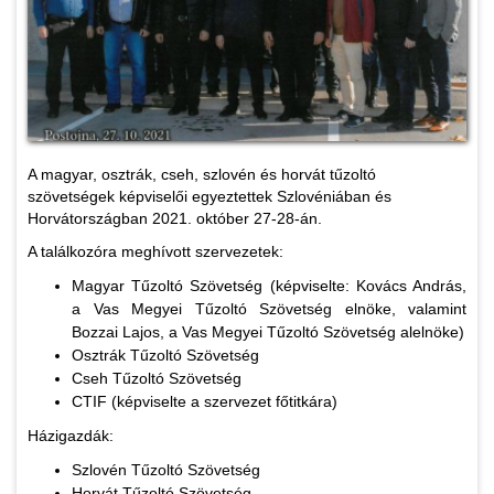
A magyar, osztrák, cseh, szlovén és horvát tűzoltó
szövetségek képviselői egyeztettek Szlovéniában és
Horvátországban 2021. október 27-28-án.
A találkozóra meghívott szervezetek:
Magyar Tűzoltó Szövetség (képviselte: Kovács András,
a Vas Megyei Tűzoltó Szövetség elnöke, valamint
Bozzai Lajos, a Vas Megyei Tűzoltó Szövetség alelnöke)
Osztrák Tűzoltó Szövetség
Cseh Tűzoltó Szövetség
CTIF (képviselte a szervezet főtitkára)
Házigazdák:
Szlovén Tűzoltó Szövetség
Horvát Tűzoltó Szövetség