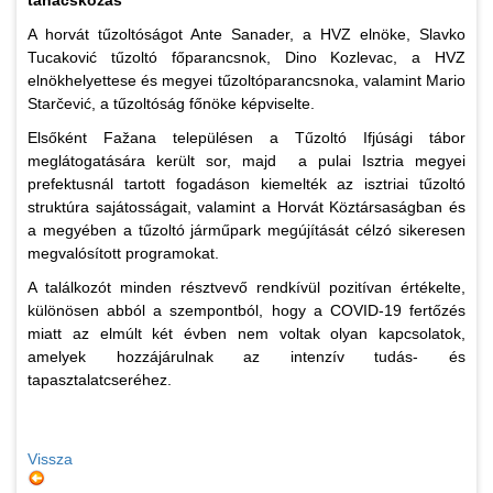
tanácskozás
A horvát tűzoltóságot Ante Sanader, a HVZ elnöke, Slavko
Tucaković tűzoltó főparancsnok, Dino Kozlevac, a HVZ
elnökhelyettese és megyei tűzoltóparancsnoka, valamint Mario
Starčević, a tűzoltóság főnöke képviselte.
Elsőként Fažana településen a Tűzoltó Ifjúsági tábor
meglátogatására került sor, majd a pulai Isztria megyei
prefektusnál tartott fogadáson kiemelték az isztriai tűzoltó
struktúra sajátosságait, valamint a Horvát Köztársaságban és
a megyében a tűzoltó járműpark megújítását célzó sikeresen
megvalósított programokat.
A találkozót minden résztvevő rendkívül pozitívan értékelte,
különösen abból a szempontból, hogy a COVID-19 fertőzés
miatt az elmúlt két évben nem voltak olyan kapcsolatok,
amelyek hozzájárulnak az intenzív tudás- és
tapasztalatcseréhez.
Vissza