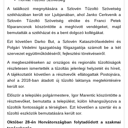
A találkozó megnyitására a Szlovén Tűzoltó Szövetség
székházában került sor Ljubjanában, ahol Janko Cerkvenik a
Szlovén Tűzoltó Szövetség elnöke és Franci Petek
főparancsnok köszöntötte a meghívott vendégeket, majd
bemutatták a székházat és a bent dolgozó kollégákat.
Ezt követően Darko But, a Szlovén Katasztrófavédelmi és
Polgári Védelmi Igazgatóság főigazgatója számolt be a két
szervezet együttműködéséről, fejlesztési törekvéseiről.
A megbeszéléseken az országos és regionális tűzoltóságok
részletesen ismertették a tűzoltás jelenlegi helyzetét és híreit,
A tájékoztatót követően a résztvevők ellátogattak Postojnára,
ahol a 2018-ban átadott új tűzoltó laktanya megtekintésére
került sor.
Először a település polgármestere, Igor Marentic köszöntötte a
résztvevőket, bemutatta a települést, külön kihangsúlyozva a
tűzoltók fontosságát a térségben. Ezt követően a szertár és a
tűzoltó eszközök bemutatására került sor.
Október 28-én Horvátországban folytadódott a szakmai