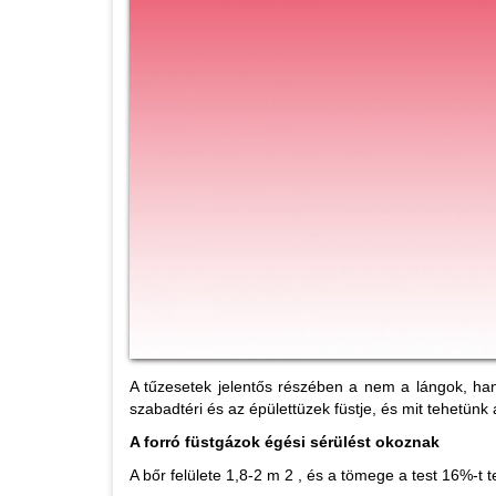
A tűzesetek jelentős részében a nem a lángok, hane
szabadtéri és az épülettüzek füstje, és mit tehetünk
A forró füstgázok égési sérülést okoznak
A bőr felülete 1,8-2 m 2 , és a tömege a test 16%-t te