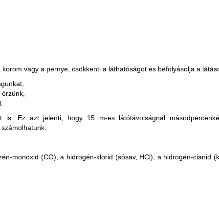
korom vagy a pernye, csökkenti a láthatóságot és befolyásolja a látáso
agunkat,
 érzünk,
.
t is. Ez azt jelenti, hogy 15 m-es látótávolságnál másodpercenk
 számolhatunk.
én-monoxid (CO), a hidrogén-klorid (sósav, HCl), a hidrogén-cianid (k