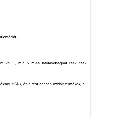
rientációt.
ént kb. 1, míg 5 m-es látótávolságnál csak csak
éksav, HCN), és a részlegesen oxidált termékek, pl.