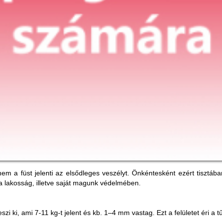
m a füst jelenti az elsődleges veszélyt. Önkéntesként ezért tisztában
 a lakosság, illetve saját magunk védelmében.
szi ki, ami 7-11 kg-t jelent és kb. 1–4 mm vastag. Ezt a felületet éri a 