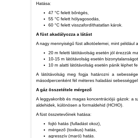
Hatása:
47 °C felett bőrégés,
55 °C felett hólyagosodás,
60 °C felett visszafordíthatatlan károk.
A füst akadályozza a látást
A nagy mennyiségű füst alkotóelemei, mint például a 
20 m feletti látótávolság esetén jól érezzük m
10-15 m látótávolság esetén bizonytalanságot
10 m alatti látótávolság esetén pánik léphet fel
A látótávolság meg fogja határozni a sebessége
másodpercenként fél méteres haladási sebességgel
A gáz összetétele mérgező
A leggyakoribb és magas koncentrációjú gázok: a sz
aldehidek, különösen a formaldehid (HCHO).
A füst összetevőinek hatása:
fojtó hatás (fulladást okoz),
mérgező (toxikus) hatás,
agresszív (maró) hatás.