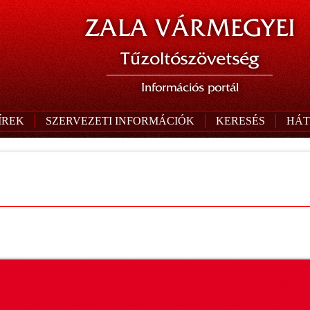
ZALA VÁRMEGYEI
Tűzoltószövetség
Információs portál
ÍREK
SZERVEZETI INFORMÁCIÓK
KERESÉS
HÁT