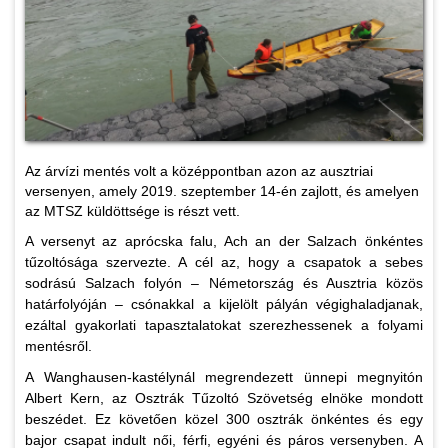
Az árvízi mentés volt a középpontban azon az ausztriai
versenyen, amely 2019. szeptember 14-én zajlott, és amelyen
az MTSZ küldöttsége is részt vett.
A versenyt az aprócska falu, Ach an der Salzach önkéntes
tűzoltósága szervezte. A cél az, hogy a csapatok a sebes
sodrású Salzach folyón – Németország és Ausztria közös
határfolyóján – csónakkal a kijelölt pályán végighaladjanak,
ezáltal gyakorlati tapasztalatokat szerezhessenek a folyami
mentésről.
A Wanghausen-kastélynál megrendezett ünnepi megnyitón
Albert Kern, az Osztrák Tűzoltó Szövetség elnöke mondott
beszédet. Ez követően közel 300 osztrák önkéntes és egy
bajor csapat indult női, férfi, egyéni és páros versenyben. A