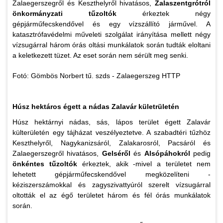
Zalaegerszegről és Keszthelyről hivatásos,
Zalaszentgrótról
önkormányzati tűzoltók
érkeztek négy
gépjárműfecskendővel és egy vízszállító járművel. A
katasztrófavédelmi műveleti szolgálat irányítása mellett négy
vízsugárral három órás oltási munkálatok során tudták eloltani
a keletkezett tüzet. Az eset során nem sérült meg senki.
Fotó: Gömbös Norbert tű. szds - Zalaegerszeg HTTP
Húsz hektáros égett a nádas Zalavár kületrületén
Húsz hektárnyi nádas, sás, lápos terület égett Zalavár
külterületén egy tájházat veszélyeztetve. A szabadtéri tűzhöz
Keszthelyről, Nagykanizsáról, Zalakarosról, Pacsáról és
Zalaegerszegről hivatásos,
Gelséről
és
Alsópáhokról
pedig
önkéntes tűzoltók
érkeztek, akik -mivel a területet nem
lehetett gépjárműfecskendővel megközelíteni -
kéziszerszámokkal és zagyszivattyúról szerelt vízsugárral
oltották el az égő területet három és fél órás munkálatok
során.