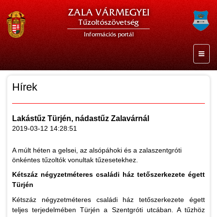
ZALA VÁRMEGYEI
Tűzoltószövetség
Információs portál
Hírek
Lakástűz Türjén, nádastűz Zalavárnál
2019-03-12 14:28:51
A múlt héten a gelsei, az alsópáhoki és a zalaszentgróti
önkéntes tűzoltók vonultak tűzesetekhez.
Kétszáz négyzetméteres családi ház tetőszerkezete égett
Türjén
Kétszáz négyzetméteres családi ház tetőszerkezete égett
teljes terjedelmében Türjén a Szentgróti utcában. A tűzhöz