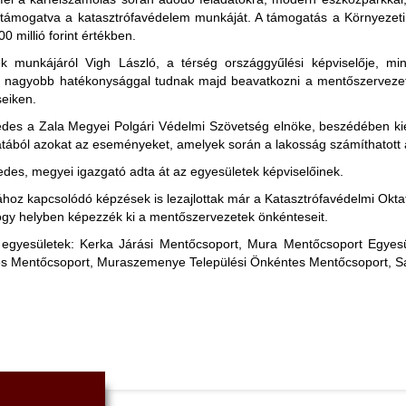
a, támogatva a katasztrófavédelem munkáját. A támogatás a Környezet
0 millió forint értékben.
munkájáról Vigh László, a térség országgyűlési képviselője, mini
 nagyobb hatékonysággal tudnak majd beavatkozni a mentőszervezete
seiken.
es a Zala Megyei Polgári Védelmi Szövetség elnöke, beszédében kiem
latából azokat az eseményeket, amelyek során a lakosság számíthatott
edes, megyei igazgató adta át az egyesületek képviselőinek.
ához kapcsolódó képzések is lezajlottak már a Katasztrófavédelmi Okta
ogy helyben képezzék ki a mentőszervezetek önkénteseit.
egyesületek: Kerka Járási Mentőcsoport, Mura Mentőcsoport Egyesü
es Mentőcsoport, Muraszemenye Települési Önkéntes Mentőcsoport, Sa