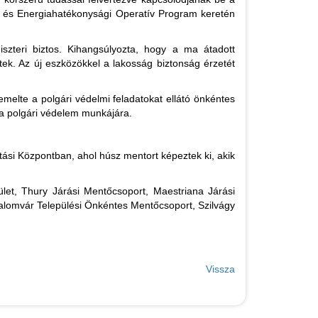
i és Energiahatékonysági Operatív Program keretén
szteri biztos. Kihangsúlyozta, hogy a ma átadott
k. Az új eszközökkel a lakosság biztonság érzetét
elte a polgári védelmi feladatokat ellátó önkéntes
 a polgári védelem munkájára.
tási Központban, ahol húsz mentort képeztek ki, akik
let, Thury Járási Mentőcsoport, Maestriana Járási
lomvár Települési Önkéntes Mentőcsoport, Szilvágy
Vissza