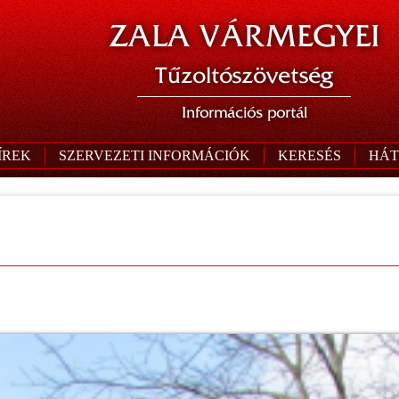
ZALA VÁRMEGYEI
Tűzoltószövetség
Információs portál
ÍREK
SZERVEZETI INFORMÁCIÓK
KERESÉS
HÁT