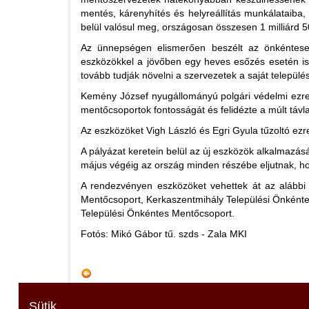
mentés, kárenyhítés és helyreállítás munkálataib
belül valósul meg, országosan összesen 1 milliárd 50
Az ünnepségen elismerően beszélt az önkéntesek 
eszközökkel a jövőben egy heves esőzés esetén is
tovább tudják növelni a szervezetek a saját települé
Kemény József nyugállományú polgári védelmi ezred
mentőcsoportok fontosságát és felidézte a múlt táv
Az eszközöket Vigh László és Egri Gyula tűzoltó ezr
A pályázat keretein belül az új eszközök alkalmazás
május végéig az ország minden részébe eljutnak, h
A rendezvényen eszközöket vehettek át az alábbi 
Mentőcsoport, Kerkaszentmihály Települési Önként
Települési Önkéntes Mentőcsoport.
Fotós: Mikó Gábor tű. szds - Zala MKI
Sütik