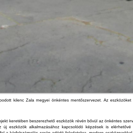
odott kilenc Zala megyei önkéntes mentőszervezet. Az eszközöket 
kt keretében beszerezhető eszközök révén bővül az önkéntes szerveze
z új eszközök alkalmazásához kapcsolódó képzések is elérhetővé v
l a kárfelszámolás során adódó feladatokra, modern eszközparkkal, 