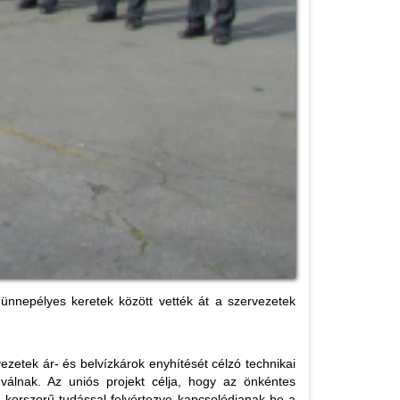
ünnepélyes keretek között vették át a szervezetek
tek ár- és belvízkárok enyhítését célzó technikai
álnak. Az uniós projekt célja, hogy az önkéntes
korszerű tudással felvértezve kapcsolódjanak be a