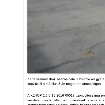
Kárfelszámoláshoz használható eszközökkel gyarap
képviselői a március 8-án megtartott ünnepségen.
A KEHOP-1.6.0-15-2016-00017 azonosítószámú proje
készlete, mindemellett az önkéntesek számára a
mentőszervezetek hatékonyabban készülhessenek fe