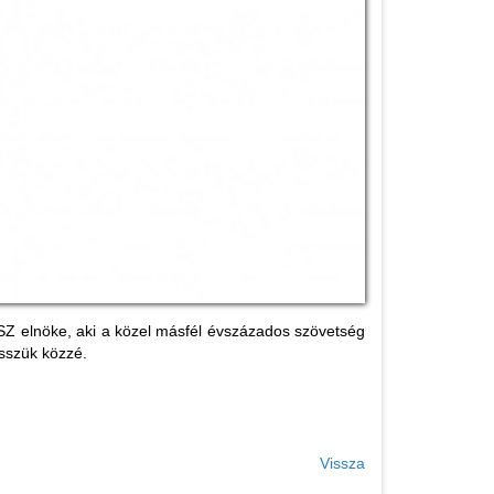
TSZ elnöke, aki a közel másfél évszázados szövetség
esszük közzé.
Vissza