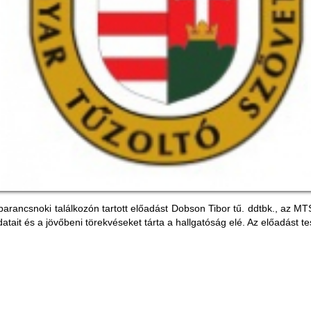
arancsnoki találkozón tartott előadást Dobson Tibor tű. ddtbk., az M
tait és a jövőbeni törekvéseket tárta a hallgatóság elé. Az előadást t