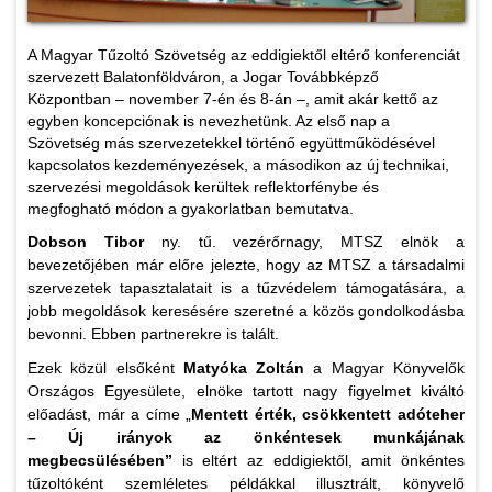
A Magyar Tűzoltó Szövetség az eddigiektől eltérő konferenciát
szervezett Balatonföldváron, a Jogar Továbbképző
Központban – november 7-én és 8-án –, amit akár kettő az
egyben koncepciónak is nevezhetünk. Az első nap a
Szövetség más szervezetekkel történő együttműködésével
kapcsolatos kezdeményezések, a másodikon az új technikai,
szervezési megoldások kerültek reflektorfénybe és
megfogható módon a gyakorlatban bemutatva.
Dobson Tibor
ny. tű. vezérőrnagy, MTSZ elnök a
bevezetőjében már előre jelezte, hogy az MTSZ a társadalmi
szervezetek tapasztalatait is a tűzvédelem támogatására, a
jobb megoldások keresésére szeretné a közös gondolkodásba
bevonni. Ebben partnerekre is talált.
Ezek közül elsőként
Matyóka Zoltán
a Magyar Könyvelők
Országos Egyesülete, elnöke tartott nagy figyelmet kiváltó
előadást, már a címe „
Mentett érték, csökkentett adóteher
– Új irányok az önkéntesek munkájának
megbecsülésében”
is eltért az eddigiektől, amit önkéntes
tűzoltóként szemléletes példákkal illusztrált, könyvelő