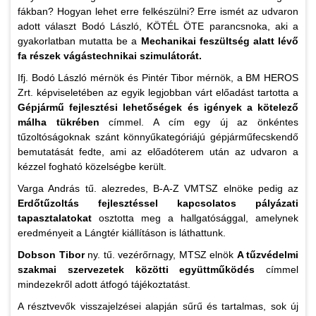
fákban? Hogyan lehet erre felkészülni? Erre ismét az udvaron
adott választ Bodó László, KÖTÉL ÖTE parancsnoka, aki a
gyakorlatban mutatta be a
Mechanikai feszültség alatt lévő
fa részek vágástechnikai szimulátorát.
Ifj. Bodó László mérnök és Pintér Tibor mérnök, a BM HEROS
Zrt. képviseletében az egyik legjobban várt előadást tartotta a
Gépjármű fejlesztési lehetőségek és igények a kötelező
málha tükrében
címmel. A cím egy új az önkéntes
tűzoltóságoknak szánt könnyűkategóriájú gépjárműfecskendő
bemutatását fedte, ami az előadóterem után az udvaron a
kézzel fogható közelségbe került.
Varga András tű. alezredes, B-A-Z VMTSZ elnöke pedig az
Erdőtűzoltás fejlesztéssel kapcsolatos pályázati
tapasztalatokat
osztotta meg a hallgatósággal, amelynek
eredményeit a Lángtér kiállításon is láthattunk.
Dobson Tibor
ny. tű. vezérőrnagy, MTSZ elnök
A tűzvédelmi
szakmai szervezetek közötti együttműködés
címmel
mindezekről adott átfogó tájékoztatást.
A résztvevők visszajelzései alapján sűrű és tartalmas, sok új