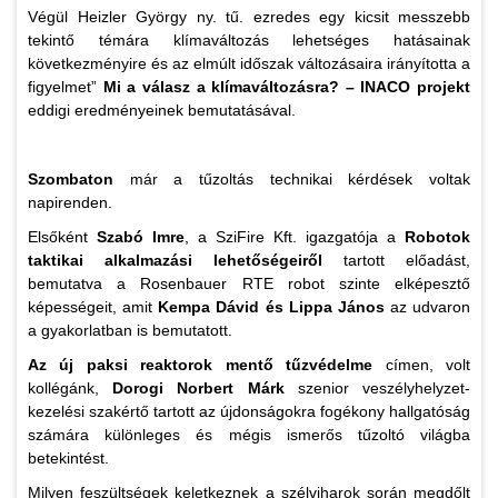
Végül Heizler György ny. tű. ezredes egy kicsit messzebb
tekintő témára klímaváltozás lehetséges hatásainak
következményire és az elmúlt időszak változásaira irányította a
figyelmet”
Mi a válasz a klímaváltozásra? – INACO projekt
eddigi eredményeinek bemutatásával.
Szombaton
már a tűzoltás technikai kérdések voltak
napirenden.
Elsőként
Szabó Imre
, a SziFire Kft. igazgatója a
Robotok
taktikai alkalmazási lehetőségeiről
tartott előadást,
bemutatva a Rosenbauer RTE robot szinte elképesztő
képességeit, amit
Kempa Dávid és Lippa János
az udvaron
a gyakorlatban is bemutatott.
Az új paksi reaktorok mentő tűzvédelme
címen, volt
kollégánk,
Dorogi Norbert Márk
szenior veszélyhelyzet-
kezelési szakértő tartott az újdonságokra fogékony hallgatóság
számára különleges és mégis ismerős tűzoltó világba
betekintést.
Milyen feszültségek keletkeznek a szélviharok során megdőlt