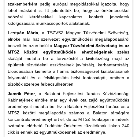
szakemberként pedig európai megoldásokkal igazolta, hogy
lehet másként is. Itt jelentették be, hogy az önkéntesekkel
adózási kérdésekkel kapcsolatos konkrét javaslatok
kidolgozására munkacsoportok alakítanak.
Lestyán Mária
, a TSZVSZ Magyar Tűzvédelmi Szövetség,
elnöke már hat szervezet együttműködési megállapodásáról
beszélt és azon belül a
Magyar Tűzvédelmi Szövetség és az
MTSZ közötti együttműködés lehetőségeinek
széles
skáláját mutatta be a tervezéstől a kivitelezésig majd az
épületek tűzvédelmi eszközeinek javításáig, karbantartásáig.
Előadásában kiemelte a hamis biztonságérzet kialakulásának
folyamatát és a felvilágosítás helyi fontosságát, amiben a
tűzoltók szerepe felbecsülhetetlen.
Jamrik Péter
, a Balatoni Fejlesztési Tanács Közbiztonsági
Kabinetjének elnöke már egy évek óta zajló együttműködés
eredményeit mutatta be. Ez a Balaton Fejlesztési Tanács és a
MTSZ közötti megállapodás számos a Balaton térségére
koncentráló eredményt ért el, de az MTSZ honlapján mindenki
számára elérhető Tudástár Önkéntes tűzoltóknak linken 240
cikk is ennek az együttműködésnek az eredménye.