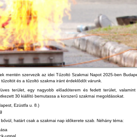
ek mentén szervezik az idei Tűzoltó Szakmai Napot 2025-ben Budape
tűzoltót és a tűzoltó szakma iránt érdeklődőt várunk.
üves terület, egy nagyobb előadóterem és fedett terület, valamint 
ntkezett 30 kiállító bemutassa a korszerű szakmai megoldásokat.
pest, Ezüstfa u. 8.)
ig
 bővül, határt csak a szakmai nap időkerete szab. Néhány téma:
zása
ck-uppal