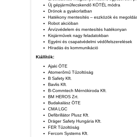
Új gépjárműfecskendő KÖTÉL módra
Drónok a gyakorlatban
Hatékony mentesítés – eszközök és megoldá
Robot akcióban
Árvízvédelem és mentesítés hatékonyan
Kisjárművek nagy feladatokban
Egyéni és csapatvédelmi védőfelszerelések
Híradás és kommunikáció
Kiállítók:
Ajaki ÖTE
Atomerőmű Tűzoltóság
B Safety Kft.
Bavlis Kft.
B-Commtech Mérnökiroda Kft.
BM HEROS Zrt.
Budakalász ÖTE
CMA LGC
Defibrillátor Plusz Kft.
Dräger Safety Hungária Kft.
FER Tűzoltóság
Fercom Systems Kft.