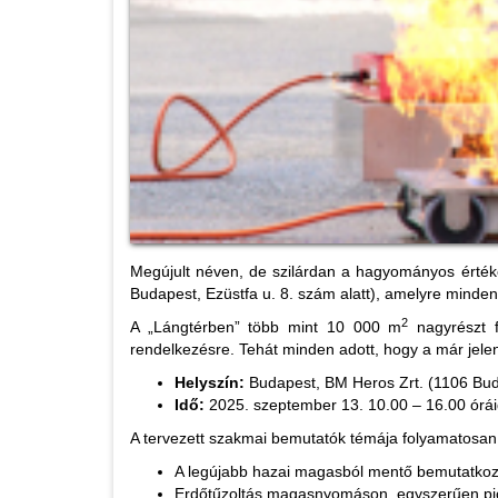
Megújult néven, de szilárdan a hagyományos érték
Budapest, Ezüstfa u. 8. szám alatt), amelyre minden 
2
A „Lángtérben” több mint 10 000 m
nagyrészt f
rendelkezésre. Tehát minden adott, hogy a már jele
Helyszín:
Budapest, BM Heros Zrt. (1106 Buda
Idő:
2025. szeptember 13. 10.00 – 16.00 órá
A tervezett szakmai bemutatók témája folyamatosan
A legújabb hazai magasból mentő bemutatko
Erdőtűzoltás magasnyomáson, egyszerűen pi