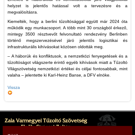
helyzet is jelentős hatással volt a tervezésre és a
megvalósításra.
Kiemelték, hogy a berlini tűzoltósággal együtt már 2024 óta
működik egy munkacsoport. A több mint 30 országból érkező,
mintegy 3500 résztvevőt felvonultató rendezvény Berlinben
történő megszervezésével járó jelentős logisztikai és
infrastrukturális kihívásokat közösen oldották meg.
– A háborúk és konfliktusok, a nemzetközi fenyegetések és a
tűzoltóságot világszerte érintő egyéb kihívások miatt a Tűzoltó
Világszövetség nemzetközi értékei és céljai fontosabbak, mint
valaha – jelentette ki Karl-Heinz Banse, a DFV elnöke.
Vissza
Zala Vármegyei Tűzoltó Szövetség
Elnök: Strázsai Zoltán
Cím: 8380 Hévíz, Sugár köz 1.