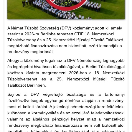
A Német Tűzoltó Szövetség (DFV) közleményt adott ki, amely
szerint a 2026-ra Berlinbe tervezett CTIF 18. Nemzetközi
Tűzoltóverseny és a 25. Nemzetközi Ifjúsági Tűzoltó Találkozó
megbízható finanszírozása nem biztosított, ezért lemondják a
rendezvény megtartását.
Ahogy a közlemény fogalmaz a DFV Németország legnagyobb
és legrégebbi hivatásos tűzoltóságával, a Berlini Tűzoltósággal
közösen kívánta megrendezni 2026-ban a 18. Nemzetközi
Tűzoltóversenyt és a 25. Nemzetközi Ifjúsági Tűzoltó
Találkozót Berlinben.
Sajnos a DFV végrehajtó bizottsága és a tartományi
tűzoltószövetségek egyhangú döntése alapján a rendezvényt
most el kellett törölni. A jelenlegi németországi keretfeltételek,
különösen a kormányváltás és az ezzel járó feladatváltozások,
valamint az általános pénzügyi helyzet miatt a nemzetközi
rendezvény megbízható finanszírozása nem volt biztosítható.
Emellett a háborúkkal és konfliktusokkal járó világpolitikai