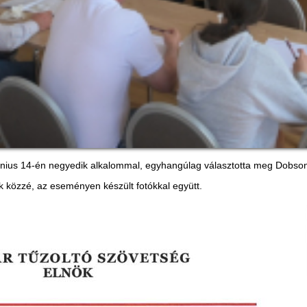
nius 14-én negyedik alkalommal, egyhangúlag választotta meg Dobson 
k közzé, az eseményen készült fotókkal együtt.