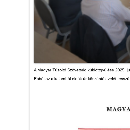
A Magyar Tűzoltó Szövetség küldöttgyűlése 2025. jú
Ebből az alkalomból elnök úr köszöntőlevelét tesszü