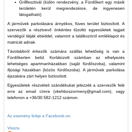
Grillfesztivál (külön rendezvény, a Fürdőkert egy másik
területén kerül megrendezésre, de ingyenesen
látogatható)
A járművek parkolására árnyékos, füves terület biztosított. A
szervezők a résztvevő önkéntes tűzoltó egyesületek tagjait
vendégül látják ebéddel, valamint a találkozóról emléklapot és
matricát adnak.
Távolabbról érkezők számára szállás lehetőség is van a
Fürdőkerten belül. Korlátozott számban az elhelyezés
lehetséges apartmanházakban (saját fürdőszoba), valamint
ifjúsági házakban (közös fürdőszoba). A járművek parkolása
éjszakára zárt helyen biztosított.
Egyesületek részvételi szándékukat jelezzék a szervezők felé
erre az email címre (vkehboszormeny@gmail.com), vagy
telefonon a +36/30 582-1212 számon.
Az esemény linkje a Facebook-on.
Vissza