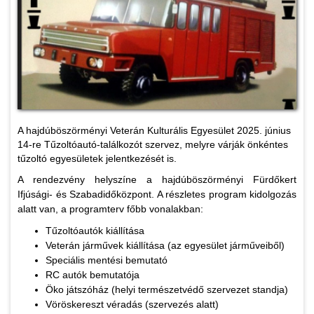
A hajdúböszörményi Veterán Kulturális Egyesület 2025. június
14-re Tűzoltóautó-találkozót szervez, melyre várják önkéntes
tűzoltó egyesületek jelentkezését is.
A rendezvény helyszíne a hajdúböszörményi Fürdőkert
Ifjúsági- és Szabadidőközpont. A részletes program kidolgozás
alatt van, a programterv főbb vonalakban:
Tűzoltóautók kiállítása
Veterán járművek kiállítása (az egyesület járműveiből)
Speciális mentési bemutató
RC autók bemutatója
Öko játszóház (helyi természetvédő szervezet standja)
Vöröskereszt véradás (szervezés alatt)