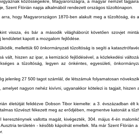
n vigyáznak közösségeikre, Magyarországra, a magyar nemzet tagjaira
je, Szent Flórián napja alkalmából rendezett országos tűzoltónapon.
 arra, hogy Magyarországon 1870-ben alakult meg a tűzoltóság, és a
int vissza, és bár a második világháborút követően szovjet mintá
j lendületet kapott a mozgalom fejlődése.
ködik, mellettük 60 önkormányzati tűzoltóság is segíti a katasztrófav
 vált, hiszen az ipar, a kemizáció fejlődésével, a közlekedési változás
kséges a tűzoltóság, legyen az önkéntes, egyesületi, önkormányzat
g jelenleg 27 500 tagot számlál, de létszámuk folyamatosan növekszik
 amelyet nagyon nehéz kivívni, ugyanakkor kötelezi is tagjait, hiszen 
ián életútját felidézve Dobson Tibor kiemelte: a 3. évszázadban élt
almas tűzvészt fékezett meg az erődjében, megmentve katonáit a tűzha
el kereszténynek vallotta magát, kivégezték, 304. május 4-én malomkő
 Ausztria területén - később kápolnát emeltek. Ma már Szent Flórián a 
r.