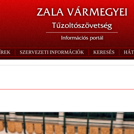
ZALA VÁRMEGYEI
Tűzoltószövetség
Információs portál
ÍREK
SZERVEZETI INFORMÁCIÓK
KERESÉS
HÁT