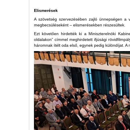
Elismerések
A szövetség szervezésében zajló ünnepségen a vár
megbecsüléseként – elismerésekben részesültek.
Ezt követően hirdették ki a Miniszterelnöki Kabi
oldalakon” címmel meghirdetett ifjúsági rövidfilmpál
háromnak ítélt oda első, egynek pedig különdíjat. A