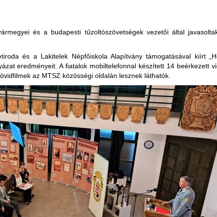
megyei és a budapesti tűzoltószövetségek vezetői által javasoltak 
netiroda és a Lakitelek Népfőiskola Alapítvány támogatásával kiírt 
yázat eredményeit. A fiatalok mobiltelefonnal készített 14 beérkezett 
 rövidfilmek az MTSZ közösségi oldalán lesznek láthatók.