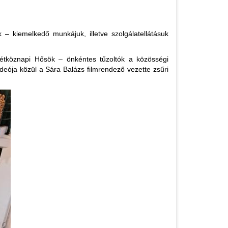
– kiemelkedő munkájuk, illetve szolgálatellátásuk
„Hétköznapi Hősök – önkéntes tűzoltók a közösségi
videója közül a Sára Balázs filmrendező vezette zsűri