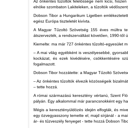
Az önkéntes tűzoltók felelőssége nem kicsi, hisze
elnöke szombaton Lakiteleken, a tűzoltók védőszent
Dobson Tibor a Hungarikum Ligetben emlékeztetett
egész Európa tiszteletét kivívta.
A Magyar Tűzoltó Szövetség 155 éves múltra tek
átszervezték, a rendszerváltást követően, 1990-től ú
Kiemelte: ma már 727 önkéntes tűzoltó-egyesület mű
– A mai világ egyébként is veszélyesebbé, gyorsabbá
kockázat, és ezek kivédésére, csökkentésére szü
fogalmazott.
Dobson Tibor hozzátette: a Magyar Tűzoltó Szövetsé
– Az önkéntes tűzoltók élvezik közösségeik bizalmát,
– tette hozzá.
A római származású keresztény vértanú, Szent Flór
pályán. Egy alkalommal már parancsnokként egy hat
Mégis a keresztényüldözés idején elfogták, és miv
egy özvegyasszony temette el, majd sírjánál - a mai
ár- és tűzveszély fenyeget - tette hozzá Dobson Tibo