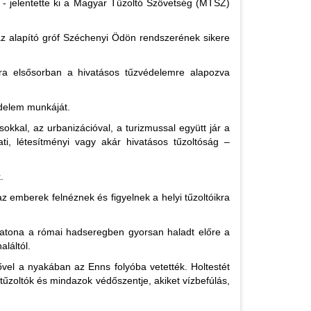
 - jelentette ki a Magyar Tűzoltó Szövetség (MTSZ)
z alapító gróf Széchenyi Ödön rendszerének sikere
ra elsősorban a hivatásos tűzvédelemre alapozva
édelem munkáját.
okkal, az urbanizációval, a turizmussal együtt jár a
i, létesítményi vagy akár hivatásos tűzoltóság –
.
az emberek felnéznek és figyelnek a helyi tűzoltóikra
 katona a római hadseregben gyorsan haladt előre a
láltól.
vel a nyakában az Enns folyóba vetették. Holtestét
tűzoltók és mindazok védőszentje, akiket vízbefúlás,