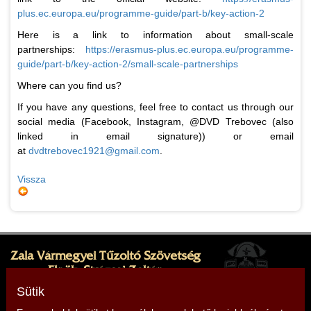
plus.ec.europa.eu/programme-guide/part-b/key-action-2
Here is a link to information about small-scale
partnerships:
https://erasmus-plus.ec.europa.eu/programme-
guide/part-b/key-action-2/small-scale-partnerships
Where can you find us?
If you have any questions, feel free to contact us through our
social media (Facebook, Instagram, @DVD Trebovec (also
linked in email signature)) or email
at
dvdtrebovec1921@gmail.com
.
Vissza
Zala Vármegyei Tűzoltó Szövetség
Elnök: Strázsai Zoltán
Cím: 8380 Hévíz, Sugár köz 1.
Sütik