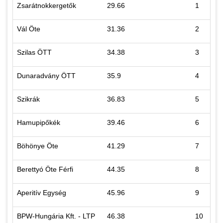
Zsarátnokkergetők
29.66
1
Vál Öte
31.36
2
Szilas ÖTT
34.38
3
Dunaradvány ÖTT
35.9
4
Szikrák
36.83
5
Hamupipőkék
39.46
6
Böhönye Öte
41.29
7
Berettyó Öte Férfi
44.35
8
Aperitív Egység
45.96
9
BPW-Hungária Kft. - LTP
46.38
10