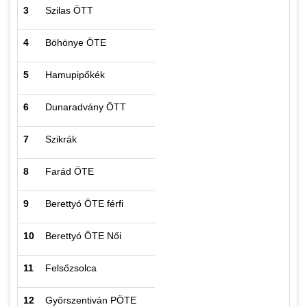
3
Szilas ÖTT
4
Böhönye ÖTE
5
Hamupipőkék
6
Dunaradvány ÖTT
7
Szikrák
8
Farád ÖTE
9
Berettyó ÖTE férfi
10
Berettyó ÖTE Női
11
Felsőzsolca
12
Győrszentiván PÖTE