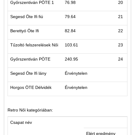
Győrszentiván PÖTE 1
76.98
20
Segesd Öte Ifi fiú
79.64
21
Berettyó Öte Ifi
82.84
22
Tűzoltó felszerelések Női
103.61
23
Győrszentiván PÖTE
240.95
24
Segesd Öte Ifi lány
Érvénytelen
Horgos ÖTE Délvidék
Érvénytelen
Retro Női kategóriában:
Csapat név
Elért eredmény
He