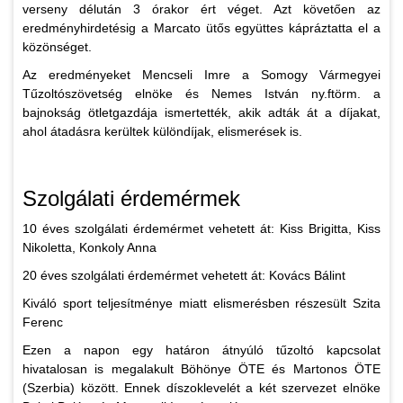
verseny délután 3 órakor ért véget. Azt követően az
eredményhirdetésig a Marcato ütős együttes kápráztatta el a
közönséget.
Az eredményeket Mencseli Imre a Somogy Vármegyei
Tűzoltószövetség elnöke és Nemes István ny.ftörm. a
bajnokság ötletgazdája ismertették, akik adták át a díjakat,
ahol átadásra kerültek különdíjak, elismerések is.
Szolgálati érdemérmek
10 éves szolgálati érdemérmet vehetett át: Kiss Brigitta, Kiss
Nikoletta, Konkoly Anna
20 éves szolgálati érdemérmet vehetett át: Kovács Bálint
Kiváló sport teljesítménye miatt elismerésben részesült Szita
Ferenc
Ezen a napon egy határon átnyúló tűzoltó kapcsolat
hivatalosan is megalakult Böhönye ÖTE és Martonos ÖTE
(Szerbia) között. Ennek díszoklevelét a két szervezet elnöke