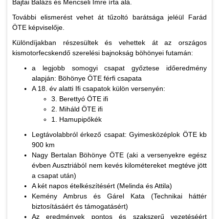
Bajtai Balázs és Mencseli Imre írta alá.
További elismerést vehet át tűzoltó barátsága jeléül Farád
ÖTE képviselője.
Különdíjakban részesültek és vehettek át az országos
kismotorfecskendő szerelési bajnokság böhönyei futamán:
a legjobb somogyi csapat győztese időeredmény
alapján: Böhönye ÖTE férfi csapata
A 18. év alatti Ifi csapatok külön versenyén:
3. Berettyó ÖTE ifi
2. Miháld ÖTE ifi
1. Hamupipőkék
Legtávolabbról érkező csapat: Gyimesközéplok ÖTE kb
900 km
Nagy Bertalan Böhönye ÖTE (aki a versenyekre egész
évben Ausztriából nem kevés kilométereket megtéve jött
a csapat után)
A két napos ételkészítésért (Melinda és Attila)
Kemény Ambrus és Gárel Kata (Technikai háttér
biztosításáért és támogatásért)
Az eredmények pontos és szakszerű vezetéséért