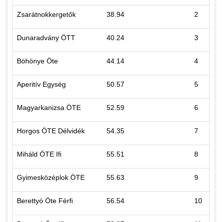
Zsarátnokkergetők
38.94
2
Dunaradvány ÖTT
40.24
3
Böhönye Öte
44.14
4
Aperitív Egység
50.57
5
Magyarkanizsa ÖTE
52.59
6
Horgos ÖTE Délvidék
54.35
7
Miháld ÖTE Ifi
55.51
8
Gyimesközéplok ÖTE
55.63
9
Berettyó Öte Férfi
56.54
10