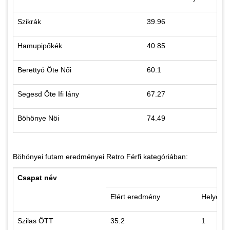
Szikrák
39.96
1
Hamupipőkék
40.85
2
Berettyó Öte Női
60.1
3
Segesd Öte Ifi lány
67.27
4
Böhönye Nöi
74.49
5
Böhönyei futam eredményei Retro Férfi kategóriában:
Csapat név
Elért eredmény
Helyezé
Szilas ÖTT
35.2
1