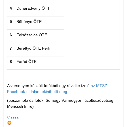
4
Dunaradvány ÖTT
5
Böhönye ÖTE
6
Felsőzsolca ÖTE
7
Berettyó ÖTE Férfi
8
Farád ÖTE
A versenyen készült fotókból egy rövidke ízelő
az MTSZ
Facebook-oldalán tekinthető meg
.
(beszámoló és fotók: Somogy Vármegyei Tűzoltószövetség,
Mencseli Imre)
Vissza