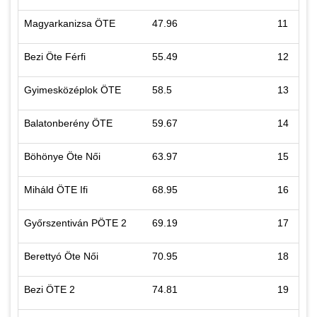
Magyarkanizsa ÖTE
47.96
11
Bezi Öte Férfi
55.49
12
Gyimesközéplok ÖTE
58.5
13
Balatonberény ÖTE
59.67
14
Böhönye Öte Női
63.97
15
Miháld ÖTE Ifi
68.95
16
Győrszentiván PÖTE 2
69.19
17
Berettyó Öte Női
70.95
18
Bezi ÖTE 2
74.81
19