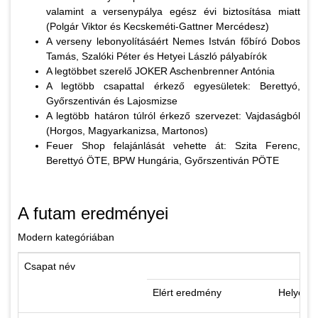
valamint a versenypálya egész évi biztosítása miatt
(Polgár Viktor és Kecskeméti-Gattner Mercédesz)
A verseny lebonyolításáért Nemes István főbíró Dobos
Tamás, Szalóki Péter és Hetyei László pályabírók
A legtöbbet szerelő JOKER Aschenbrenner Antónia
A legtöbb csapattal érkező egyesületek: Berettyó,
Győrszentiván és Lajosmizse
A legtöbb határon túlról érkező szervezet: Vajdaságból
(Horgos, Magyarkanizsa, Martonos)
Feuer Shop felajánlását vehette át: Szita Ferenc,
Berettyó ÖTE, BPW Hungária, Győrszentiván PÖTE
A futam eredményei
Modern kategóriában
Csapat név
Elért eredmény
Helyezé