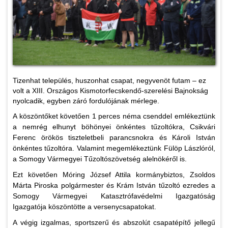
Tizenhat település, huszonhat csapat, negyvenöt futam – ez
volt a XIII. Országos Kismotorfecskendő-szerelési Bajnokság
nyolcadik, egyben záró fordulójának mérlege.
A köszöntőket követően 1 perces néma csenddel emlékeztünk
a nemrég elhunyt böhönyei önkéntes tűzoltókra, Csikvári
Ferenc örökös tiszteletbeli parancsnokra és Károli István
önkéntes tűzoltóra. Valamint megemlékeztünk Fülöp Lászlóról,
a Somogy Vármegyei Tűzoltószövetség alelnökéről is.
Ezt követően Móring József Attila kormánybiztos, Zsoldos
Márta Piroska polgármester és Krám István tűzoltó ezredes a
Somogy Vármegyei Katasztrófavédelmi Igazgatóság
Igazgatója köszöntötte a versenycsapatokat.
A végig izgalmas, sportszerű és abszolút csapatépítő jellegű