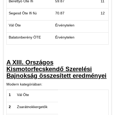
Berettyó Öte Ifi
59.87
11
Segesd Öte Ifi fiú
70.87
12
Vál Öte
Érvénytelen
Balatonberény ÖTE
Érvénytelen
A XIII. Országos
Kismotorfecskendő Szerelési
Bajnokság összesített eredményei
Modern kategóriában:
1
Vál Öte
2
Zsarátnokkergetők