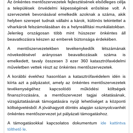
Az önkéntes mentőszervezetek fejlesztésének elsődleges célja
a települések önvédelmi képességének erősítése volt. A
szervezetek bevonásával emelkedik azoknak a száma, akik
helyben szerepet tudnak vállalni a károk, különös tekintettel a
viharkárok felszámolásában és a helyreállítási munkálatokban.
Jelenleg országosan több mint húszezer önkéntes áll
beavatkozásra készen az emberek biztonsága érdekében.
A mentőszervezetekben tevékenykedők létszámának
növekedésével arányosan beavatkozásaik száma is
emelkedett, tavaly összesen 3 ezer 360 katasztrófavédelmi
műveletben vettek részt az önkéntes mentőszervezetek.
A korábbi évekhez hasonlóan a katasztrófavédelem idén is
kiírta azt a pályázatot, amely az önkéntes mentőszervezetek
tevékenységéhez kapcsolódó működési költségek
finanszírozására, a mentőszervezet tagjai oktatásának,
vizsgáztatásának támogatására nyújt lehetőséget a központi
költségvetésből. A jóváhagyott döntés alapján száznyolcvanhét
önkéntes mentőszervezet jut pályázati támogatáshoz.
A támogatásokkal kapcsolatos dokumentum
ide kattintva
tölthető le
.