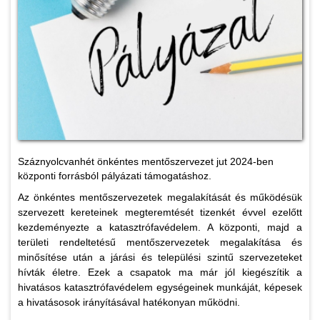
Száznyolcvanhét önkéntes mentőszervezet jut 2024-ben
központi forrásból pályázati támogatáshoz.
Az önkéntes mentőszervezetek megalakítását és működésük
szervezett kereteinek megteremtését tizenkét évvel ezelőtt
kezdeményezte a katasztrófavédelem. A központi, majd a
területi rendeltetésű mentőszervezetek megalakítása és
minősítése után a járási és települési szintű szervezeteket
hívták életre. Ezek a csapatok ma már jól kiegészítik a
hivatásos katasztrófavédelem egységeinek munkáját, képesek
a hivatásosok irányításával hatékonyan működni.