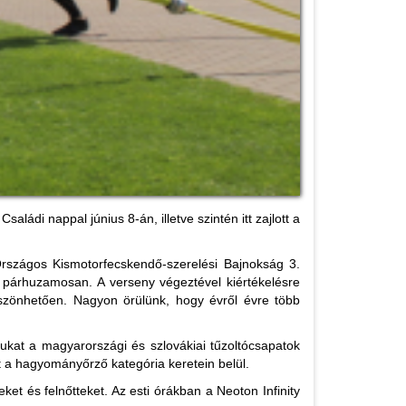
ádi nappal június 8-án, illetve szintén itt zajlott a
Országos Kismotorfecskendő-szerelési Bajnokság 3.
ak párhuzamosan. A verseny végeztével kiértékelésre
öszönhetően. Nagyon örülünk, hogy évről évre több
ukat a magyarországi és szlovákiai tűzoltócsapatok
t a hagyományőrző kategória keretein belül.
et és felnőtteket. Az esti órákban a Neoton Infinity