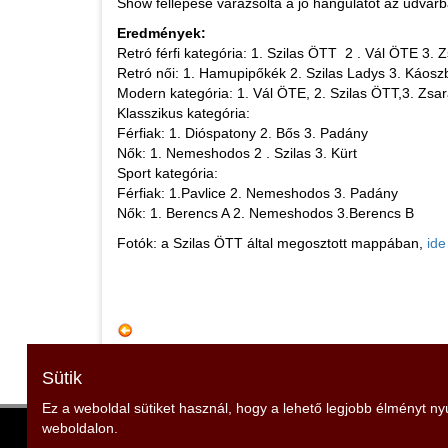
Show fellépése varázsolta a jó hangulatot az udvarba
Eredmények:
Retró férfi kategória: 1. Szilas ÖTT 2 . Vál ÖTE 3.
Retró női: 1. Hamupipőkék 2. Szilas Ladys 3. Káosz
Modern kategória: 1. Vál ÖTE, 2. Szilas ÖTT,3. Zsa
Klasszikus kategória:
Férfiak: 1. Dióspatony 2. Bős 3. Padány
Nők: 1. Nemeshodos 2 . Szilas 3. Kürt
Sport kategória:
Férfiak: 1.Pavlice 2. Nemeshodos 3. Padány
Nők: 1. Berencs A 2. Nemeshodos 3.Berencs B
Fotók: a Szilas ÖTT által megosztott mappában,
ide
Sütik
Ez a weboldal sütiket használ, hogy a lehető legjobb élményt n
weboldalon.
Zala Vármegyei Tűzoltó Szövetség