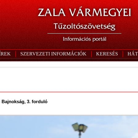
ZALA VÁRMEGYEI
Tűzoltószövetség
Információs portál
ÍREK
SZERVEZETI INFORMÁCIÓK
KERESÉS
HÁT
Bajnokság, 3. forduló