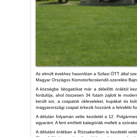
Az elmúlt évekhez hasonlóan a Szilasi ÖTT által szer
Magyar Országos Kismotorfecskendő-szerelési Bajnok
A községbe látogatókat már a délelőtti óráktól k
fordulója, ahol összesen 34 futam zajlott le moder
került sor, a csapatok okleveleket, kupákat és k
magyarországi csapat érkezik hozzánk a felvidéki f
A délután folyamán vette kezdetét a 12. Polgármes
egyaránt. A fent említett kategóriák mellett a szór
A délutáni órákban a Rózsakertben is kezdetét vetté