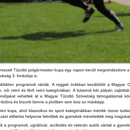
vezett Tűzoltó polgármesteri kupa egy napon került megrendezésre a Csal
ság 3. fordulója is.
ezdődően programok várták. A reggeli órákban kezdődött a Magyar 
n, női retró és férfi retró kategóriában. A futamok két pályán zajlott
ülöndíjakat vehettek át a Magyar Tűzoltó Szövetség támogatásnak k
ordulóra és bízunk benne a jövőben sem lesz ez másképp.
teri kupa, ahol klasszikus és sport kategóriákban mérték össze tudás
akozást előtérbe helyezve felnőttek és gyerekek mérettették meg maguka
k a programok, ugrálóvár, arcfestés és veterán autók vártak a gyerekek