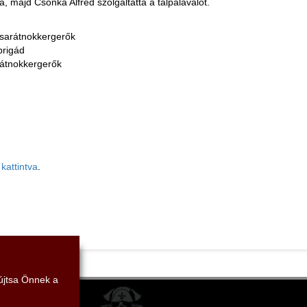
, majd Csonka Alfréd szolgáltatta a talpalávalót.
 Zsarátnokkergerők
brigád
rátnokkergerők
 kattintva
.
yújtsa Önnek a