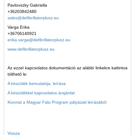
Pavlovszky Gabriella
+36203842480
sales@defibrillatorplusz.eu
Varga Erika
+36706140921
erika.varga@defibrillatorplusz.eu
www.defibrillatorplusz.eu
Az ezzel kapcsolatos dokumentáció az alábbi linkekre kattintva
tölthető le:
A készülék bemutatója, leírása
A készülékkel kapcsolatos árajánlat
Kivonat a Magyar Falu Program pályázati leírásából
Vissza