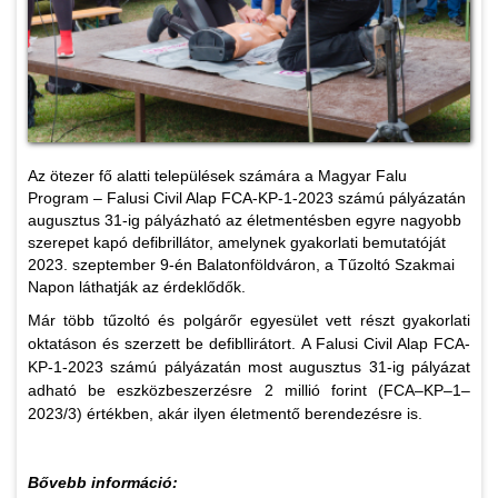
Az ötezer fő alatti települések számára a Magyar Falu
Program – Falusi Civil Alap FCA-KP-1-2023 számú pályázatán
augusztus 31-ig pályázható az életmentésben egyre nagyobb
szerepet kapó defibrillátor, amelynek gyakorlati bemutatóját
2023. szeptember 9-én Balatonföldváron, a Tűzoltó Szakmai
Napon láthatják az érdeklődők.
Már több tűzoltó és polgárőr egyesület vett részt gyakorlati
oktatáson és szerzett be defibllirátort. A Falusi Civil Alap FCA-
KP-1-2023 számú pályázatán most augusztus 31-ig pályázat
adható be eszközbeszerzésre 2 millió forint (FCA–KP–1–
2023/3) értékben, akár ilyen életmentő berendezésre is.
Bővebb információ: