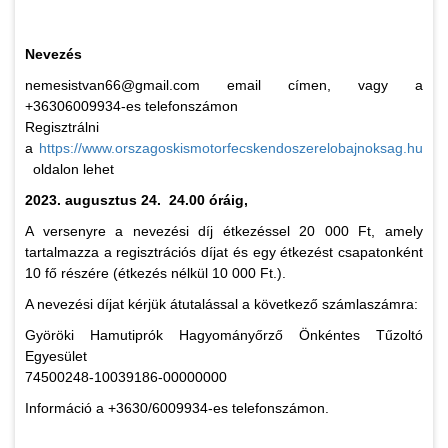
Nevezés
nemesistvan66@gmail.com email címen, vagy a
+36306009934-es telefonszámon
Regisztrálni
a
https://www.orszagoskismotorfecskendoszerelobajnoksag.hu
oldalon lehet
2023. augusztus 24. 24.00 óráig,
A versenyre a nevezési díj étkezéssel 20 000 Ft, amely
tartalmazza a regisztrációs díjat és egy étkezést csapatonként
10 fő részére (étkezés nélkül 10 000 Ft.).
A nevezési díjat kérjük átutalással a következő számlaszámra:
Györöki Hamutiprók Hagyományőrző Önkéntes Tűzoltó
Egyesület
74500248-10039186-00000000
Információ a +3630/6009934-es telefonszámon.