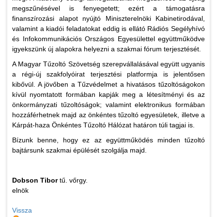
megszűnésével is fenyegetett; ezért a támogatásra
finanszírozási alapot nyújtó Miniszterelnöki Kabinetirodával,
valamint a kiadói feladatokat eddig is ellátó Rádiós Segélyhívó
és Infokommunikációs Országos Egyesülettel együttműködve
igyekszünk új alapokra helyezni a szakmai fórum terjesztését.
A Magyar Tűzoltó Szövetség szerepvállalásával együtt ugyanis
a régi-új szakfolyóirat terjesztési platformja is jelentősen
kibővül. A jövőben a Tűzvédelmet a hivatásos tűzoltóságokon
kívül nyomtatott formában kapják meg a létesítményi és az
önkormányzati tűzoltóságok; valamint elektronikus formában
hozzáférhetnek majd az önkéntes tűzoltó egyesületek, illetve a
Kárpát-haza Önkéntes Tűzoltó Hálózat határon túli tagjai is.
Bízunk benne, hogy ez az együttműködés minden tűzoltó
bajtársunk szakmai épülését szolgálja majd.
Dobson Tibor
tű. vőrgy.
elnök
Vissza