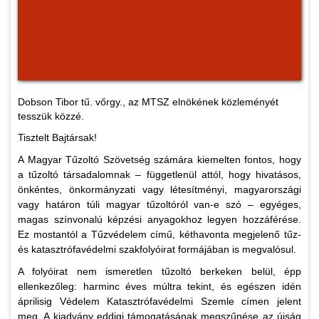
Dobson Tibor tű. vőrgy., az MTSZ elnökének közleményét
tesszük közzé.
Tisztelt Bajtársak!
A Magyar Tűzoltó Szövetség számára kiemelten fontos, hogy
a tűzoltó társadalomnak – függetlenül attól, hogy hivatásos,
önkéntes, önkormányzati vagy létesítményi, magyarországi
vagy határon túli magyar tűzoltóról van-e szó – egyéges,
magas színvonalú képzési anyagokhoz legyen hozzáférése.
Ez mostantól a Tűzvédelem című, kéthavonta megjelenő tűz-
és katasztrófavédelmi szakfolyóirat formájában is megvalósul.
A folyóirat nem ismeretlen tűzoltó berkeken belül, épp
ellenkezőleg: harminc éves múltra tekint, és egészen idén
áprilisig Védelem Katasztrófavédelmi Szemle címen jelent
meg. A kiadvány eddigi támogatásának megszűnése az újság