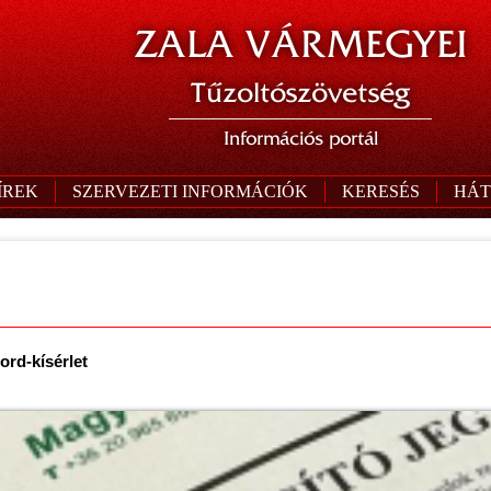
ZALA VÁRMEGYEI
Tűzoltószövetség
Információs portál
ÍREK
SZERVEZETI INFORMÁCIÓK
KERESÉS
HÁT
rd-kísérlet