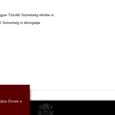
agyar Tűzoltó Szövetség elnöke is.
ó Szövetség is támogatja.
yújtsa Önnek a