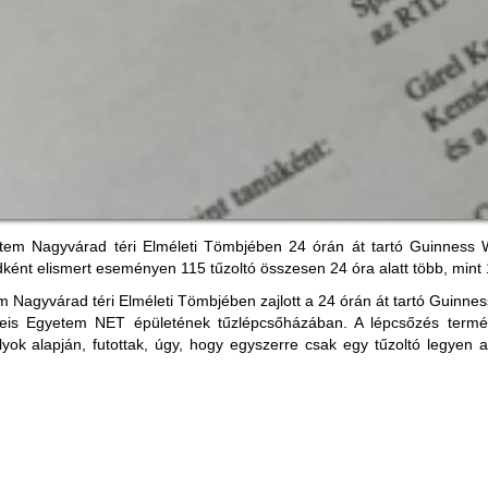
em Nagyvárad téri Elméleti Tömbjében 24 órán át tartó Guinness Wo
ént elismert eseményen 115 tűzoltó összesen 24 óra alatt több, mint 1
 Nagyvárad téri Elméleti Tömbjében zajlott a 24 órán át tartó Guinnes
lweis Egyetem NET épületének tűzlépcsőházában. A lépcsőzés term
yok alapján, futottak, úgy, hogy egyszerre csak egy tűzoltó legyen 