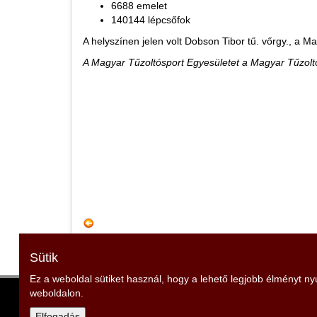
6688 emelet
140144 lépcsőfok
A helyszínen jelen volt Dobson Tibor tű. vőrgy., a M
A Magyar Tűzoltósport Egyesületet a Magyar Tűzolt
Sütik
Ez a weboldal sütiket használ, hogy a lehető legjobb élményt n
weboldalon.
Zala Vármegyei Tűzoltó Szövetség
Elnök: Strázsai Zoltán
Elfogadás