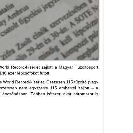
rld Record-kísérlet zajlott a Magyar Tűzoltósport
40 ezer lépcsőfokot futott.
s World Record-kísérlet. Összesen 115 tűzoltó (vagy
észetesen nem egyszerre 115 emberrel zajlott – a
a lépcsőházban. Többen kétszer, akár háromszor is