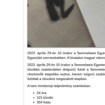
2023. április 29-én 10 órakor a Semmelweis Egyet
Egyesület szervezésében. A hivatalos magyar rekordk
2023. április 29-én 10 órakor a Semmelweis Egyetem
tűzoltási szakterületen dolgozó) futott a Semme
résztvevők etapokba osztva, hanem szigorú szabál
futottak a részükre megszabott etapban.
A nem mindannpi teljesítmény számbokan:
24 óra
115 tűzoltó
304 futás