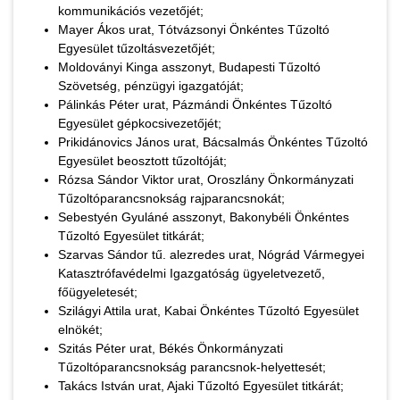
kommunikációs vezetőjét;
Mayer Ákos urat, Tótvázsonyi Önkéntes Tűzoltó
Egyesület tűzoltásvezetőjét;
Moldoványi Kinga asszonyt, Budapesti Tűzoltó
Szövetség, pénzügyi igazgatóját;
Pálinkás Péter urat, Pázmándi Önkéntes Tűzoltó
Egyesület gépkocsivezetőjét;
Prikidánovics János urat, Bácsalmás Önkéntes Tűzoltó
Egyesület beosztott tűzoltóját;
Rózsa Sándor Viktor urat, Oroszlány Önkormányzati
Tűzoltóparancsnokság rajparancsnokát;
Sebestyén Gyuláné asszonyt, Bakonybéli Önkéntes
Tűzoltó Egyesület titkárát;
Szarvas Sándor tű. alezredes urat, Nógrád Vármegyei
Katasztrófavédelmi Igazgatóság ügyeletvezető,
főügyeletesét;
Szilágyi Attila urat, Kabai Önkéntes Tűzoltó Egyesület
elnökét;
Szitás Péter urat, Békés Önkormányzati
Tűzoltóparancsnokság parancsnok-helyettesét;
Takács István urat, Ajaki Tűzoltó Egyesület titkárát;