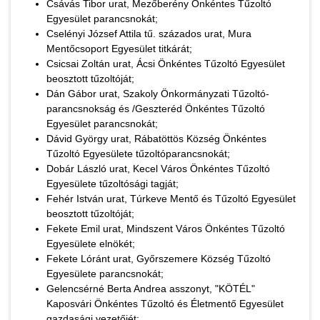
Csávás Tibor urat, Mezőberény Önkéntes Tűzoltó
Egyesület parancsnokát;
Cselényi József Attila tű. százados urat, Mura
Mentőcsoport Egyesület titkárát;
Csicsai Zoltán urat, Ácsi Önkéntes Tűzoltó Egyesület
beosztott tűzoltóját;
Dán Gábor urat, Szakoly Önkormányzati Tűzoltó-
parancsnokság és /Geszteréd Önkéntes Tűzoltó
Egyesület parancsnokát;
Dávid György urat, Rábatöttös Község Önkéntes
Tűzoltó Egyesülete tűzoltóparancsnokát;
Dobár László urat, Kecel Város Önkéntes Tűzoltó
Egyesülete tűzoltósági tagját;
Fehér István urat, Túrkeve Mentő és Tűzoltó Egyesület
beosztott tűzoltóját;
Fekete Emil urat, Mindszent Város Önkéntes Tűzoltó
Egyesülete elnökét;
Fekete Lóránt urat, Győrszemere Község Tűzoltó
Egyesülete parancsnokát;
Gelencsérné Berta Andrea asszonyt, "KÖTÉL"
Kaposvári Önkéntes Tűzoltó és Életmentő Egyesület
gazdasági vezetőjét;