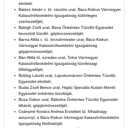
elnökét;
Balázs István c. tű. zászlós urat, Bács-Kiskun Vármegyei
Katasztrófavédelmi Igazgatóság különleges
szerkezelőjét;
Balogh Zsolt urat, Bana Önkéntes Tűzoltó Egyesület
beosztott tűzoltó, gépkocsivezetőjét;
Barna Attila c. tű. törzsőrmester urat, Bács-Kiskun
Vármegyei Katasztrófavédelmi Igazgatóság
gépjárművezetőjét;
Bán Attila tű. ezredes urat, Tolna Vármegyei
Katasztrófavédelmi Igazgatóság tűzoltósági
főfelügyelőjét;
Boldog László urat, Lajoskomáromi Önkéntes Tűzoltó
Egyesület elnökét;
Budai Zsolt Bence urat, Hajdú Speciális Kutató-Mentő
Egyesület önkéntes tűzoltóját;
Buza Gábor urat, Bábolna Önkéntes Tűzoltó Egyesület
titkárát, gépjárművezetőjét;
Csányiné Kovács Andrea Erzsébet tű. főhadnagy
asszonyt, a Bács-Kiskun Vármegyei Katasztrófavédelmi
Igazgatóság főelőadóját;