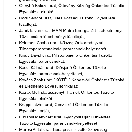
Gunyhó Balázs urat, Öttevény Község Önkéntes Tűzoltó
Egyesülete elnökét;
Hódi Sándor urat, Üllés Községi Tűzoltó Egyesülete
tűzoltóját;
Janik István urat, MVM Mátra Energia Zrt. Létesítményi
Tűzoltósága létesítményi tűzoltóját;
Kelemen Csaba urat, Kőszeg Önkormányzati
Tűzoltóparancsnokság parancsnok-helyettesét;
Király Dávid urat, Pilisborosjenő Önkéntes Tűzoltó
Egyesület parancsnokát;
Kosdi Kálmán urat, Diósjenő Önkéntes Tűzoltó
Egyesület parancsnok-helyettesét;
Kovács Zsolt urat, "KÖTÉL" Kaposvári Önkéntes Tűzoltó
és Életmentő Egyesület titkárát;
Kozák Melinda asszonyt, Tárnok Önkéntes Tűzoltó
Egyesület elnökét,
Kruppi István urat, Geszteréd Önkéntes Tűzoltó
Egyesület tagját;
Ludányi Menyhért urat, Gyönyöstarjáni Önkéntes
Tűzoltó Egyesület parancsnok-helyettesét;
Marosi Antal urat, Budapesti Tűzoltó Szövetség