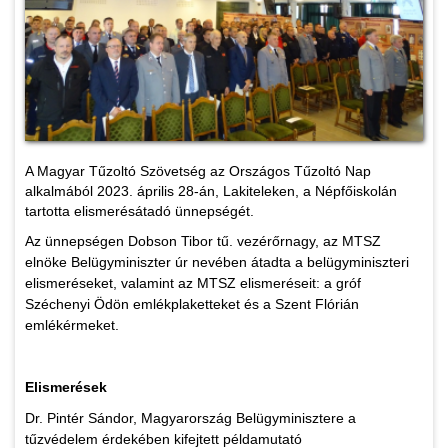
A Magyar Tűzoltó Szövetség az Országos Tűzoltó Nap
alkalmából 2023. április 28-án, Lakiteleken, a Népfőiskolán
tartotta elismerésátadó ünnepségét.
Az ünnepségen Dobson Tibor tű. vezérőrnagy, az MTSZ
elnöke Belügyminiszter úr nevében átadta a belügyminiszteri
elismeréseket, valamint az MTSZ elismeréseit: a gróf
Széchenyi Ödön emlékplaketteket és a Szent Flórián
emlékérmeket.
Elismerések
Dr. Pintér Sándor, Magyarország Belügyminisztere a
tűzvédelem érdekében kifejtett példamutató