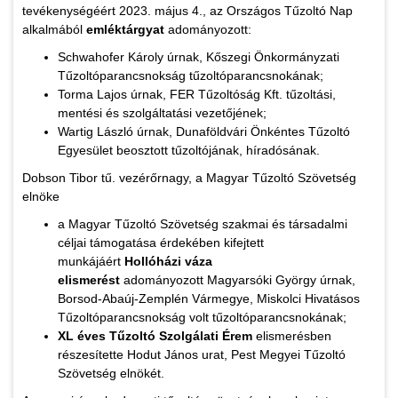
tevékenységéért 2023. május 4., az Országos Tűzoltó Nap
alkalmából
emléktárgyat
adományozott:
Schwahofer Károly úrnak, Kőszegi Önkormányzati
Tűzoltóparancsnokság tűzoltóparancsnokának;
Torma Lajos úrnak, FER Tűzoltóság Kft. tűzoltási,
mentési és szolgáltatási vezetőjének;
Wartig László úrnak, Dunaföldvári Önkéntes Tűzoltó
Egyesület beosztott tűzoltójának, híradósának.
Dobson Tibor tű. vezérőrnagy, a Magyar Tűzoltó Szövetség
elnöke
a Magyar Tűzoltó Szövetség szakmai és társadalmi
céljai támogatása érdekében kifejtett
munkájáért
Hollóházi váza
elismerést
adományozott Magyarsóki György úrnak,
Borsod-Abaúj-Zemplén Vármegye, Miskolci Hivatásos
Tűzoltóparancsnokság volt tűzoltóparancsnokának;
XL éves Tűzoltó Szolgálati Érem
elismerésben
részesítette Hodut János urat, Pest Megyei Tűzoltó
Szövetség elnökét.