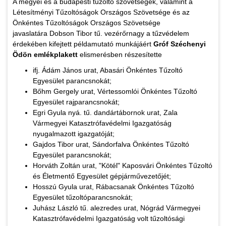
A megyei és a budapesti tűzoltó szövetségek, valamint a
Létesítményi Tűzoltóságok Országos Szövetsége és az
Önkéntes Tűzoltóságok Országos Szövetsége
javaslatára Dobson Tibor tű. vezérőrnagy a tűzvédelem
érdekében kifejtett példamutató munkájáért
Gróf Széchenyi
Ödön emlékplakett
elismerésben részesítette
ifj. Ádám János urat, Abasári Önkéntes Tűzoltó
Egyesület parancsnokát;
Bőhm Gergely urat, Vértessomlói Önkéntes Tűzoltó
Egyesület rajparancsnokát;
Egri Gyula nyá. tű. dandártábornok urat, Zala
Vármegyei Katasztrófavédelmi Igazgatóság
nyugalmazott igazgatóját;
Gajdos Tibor urat, Sándorfalva Önkéntes Tűzoltó
Egyesület parancsnokát;
Horváth Zoltán urat, "Kötél" Kaposvári Önkéntes Tűzoltó
és Életmentő Egyesület gépjárművezetőjét;
Hosszú Gyula urat, Rábacsanak Önkéntes Tűzoltó
Egyesület tűzoltóparancsnokát;
Juhász László tű. alezredes urat, Nógrád Vármegyei
Katasztrófavédelmi Igazgatóság volt tűzoltósági