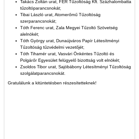
Takács Zoltán urat, FER Tűzoltóság Kft. Százhalombatta
tűzoltóparancsnokát;
Tibai László urat, Atomerőmű Tűzoltóság
szerparancsnokát;
Tóth Ferenc urat, Zala Megyei Tűzoltó Szövetség
alelnökét;
Tóth György urat, Dunaújváros Papír Létesítményi
Tűzoltóság tűzvédelmi vezetőjét;
Tóth Tihamér urat, Vasvári Önkéntes Tűzoltó és
Polgárőr Egyesület felügyelő bizottság volt elnökét;
Zsoldos Tibor urat, Sajóbábony Létesítményi Tűzoltóság
szolgálatparancsnokát.
Gratulálunk a kitüntetésben részesítetteknek!