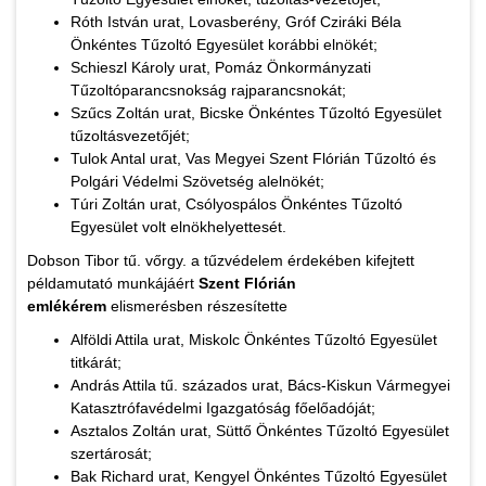
Róth István urat, Lovasberény, Gróf Cziráki Béla
Önkéntes Tűzoltó Egyesület korábbi elnökét;
Schieszl Károly urat, Pomáz Önkormányzati
Tűzoltóparancsnokság rajparancsnokát;
Szűcs Zoltán urat, Bicske Önkéntes Tűzoltó Egyesület
tűzoltásvezetőjét;
Tulok Antal urat, Vas Megyei Szent Flórián Tűzoltó és
Polgári Védelmi Szövetség alelnökét;
Túri Zoltán urat, Csólyospálos Önkéntes Tűzoltó
Egyesület volt elnökhelyettesét.​
Dobson Tibor tű. vőrgy. a tűzvédelem érdekében kifejtett
példamutató munkájáért
Szent Flórián
emlékérem
elismerésben részesítette
Alföldi Attila urat, Miskolc Önkéntes Tűzoltó Egyesület
titkárát;
András Attila tű. százados urat, Bács-Kiskun Vármegyei
Katasztrófavédelmi Igazgatóság főelőadóját;
Asztalos Zoltán urat, Süttő Önkéntes Tűzoltó Egyesület
szertárosát;
Bak Richard urat, Kengyel Önkéntes Tűzoltó Egyesület