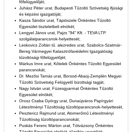
főfelügyelőjét;
Juhász Péter urat, Budapesti Tűzoltó Szövetség ifjúsági
és képzési igazgatóját;
Kasza Sándor urat, Tápiószele Önkéntes Tűzoltó
Egyesület tiszteletbeli elnökét;
Lengyel János urat, Pajzs "94" Kft. - TEVA LTP.
szolgálatparancsnok-helyettesét;
Leskovics Zoltán tű. alezredes urat, Szabolcs-Szatmár-
Bereg Vármegyei Katasztrófavédelmi Igazgatóság
tűzoltósági főfelügyelőjét;
Márkus Imre urat, Kőtelek Önkéntes Tűzoltó Egyesület
parancsnokát;
Dr. Mezősi Tamás urat, Borsod-Abaúj-Zemplén Megyei
Tűzoltó Szövetség Felügyelő bizottsági tagját;
Nagy István urat, Füzesgyarmat Önkéntes Tűzoltó
Egyesület elnökét;
Orosz Csaba György urat, Dunaújváros Papírgyári
Létesítményi Tűzoltóság tűzoltóparancsnok-helyettesét,
Pesztericz Rajmund urat, Atomerőmű Létesítményi
Tűzoltóság tűzoltóparancsnokát;
Puskás Ferenc Márton urat, Tótvázsony Önkéntes
Tűzoltó Egyesület elnökét, tűzoltás-vezetőjét;