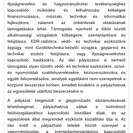
ifjúságnevelési és hagyományőrzési tevékenységhez
kapcsolódó működési és felhalmozási költségek
finanszírozására, műszaki, technikai és informatikai
fejlesztésre, valamint az önkéntesek oktatásának
támogatására lehet. Támogatás nyerhető a többi között
alkalmassági vizsgálatok költségeire, szertárépítésre és
felújításra, EDR-rádiókra, védő- és technikai eszközökre
éppúgy, mint tűzoltótechnika-kezelői vizsgára, gépjármű és
technikai eszköz felújításra, vagy ifjúságneveléshez
kapcsolódó kiadásokra. Az idei pályázaton is kérhető
támogatás olyan tűzoltó védő- és technikai eszközökre, szívó-
és nyomóoldali szakfelszerelésekre, kéziszerszámokra és
egyéb felszerelésekre, amelyek egyébként nem szerepelnek a
központi beszerzési körben, emellett továbbra is pályázhatnak
az egyesületek utánfutó beszerzésére is.
A pályázat kiegészült a gépjárműadó elszámolásának
lehetőségével, pályázhatóvá váltak a különböző
felülvizsgálatokhoz kapcsolódó kiszállási díjak, és az
egyesületek által megrendelt eszközök kiszállítási díja is. Az
idei évtől a pályázható tételek között szerepel a
vagyonbiztosítás, a szertárkarbantartáshoz kapcsolódó