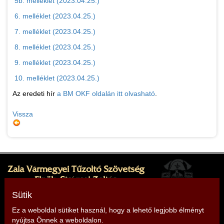
5b. melléklet (2023.04.25.)
6. melléklet (2023.04.25.)
7. melléklet (2023.04.25.)
8. melléklet (2023.04.25.)
9. melléklet (2023.04.25.)
10. melléklet (2023.04.25.)
Az eredeti hír
a BM OKF oldalán itt olvasható
.
Vissza
Zala Vármegyei Tűzoltó Szövetség
Elnök: Strázsai Zoltán
Cím: 8380 Hévíz, Sugár köz 1.
Sütik
Ez a weboldal sütiket használ, hogy a lehető legjobb élményt
nyújtsa Önnek a weboldalon.
Telefon: +36 30 499 9912,