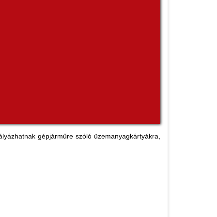
n pályázhatnak gépjárműre szóló üzemanyagkártyákra,