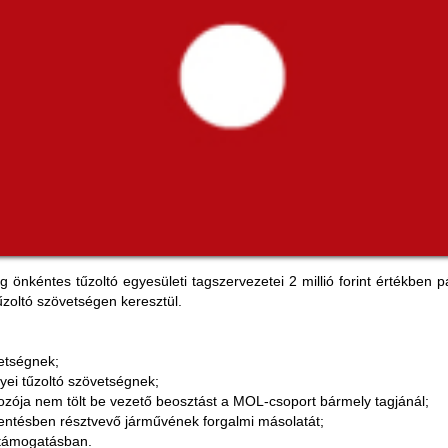
 önkéntes tűzoltó egyesületi tagszervezetei 2 millió forint értékbe
űzoltó szövetségen keresztül.
vetségnek;
gyei tűzoltó szövetségnek;
artozója nem tölt be vezető beosztást a MOL-csoport bármely tagjánál;
 mentésben résztvevő járművének forgalmi másolatát;
 támogatásban.