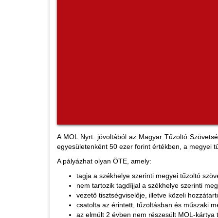
A MOL Nyrt. jóvoltából az Magyar Tűzoltó Szövetség
egyesületenként 50 ezer forint értékben, a megyei t
A pályázhat olyan ÖTE, amely:
tagja a székhelye szerinti megyei tűzoltó szö
nem tartozik tagdíjjal a székhelye szerinti me
vezető tisztségviselője, illetve közeli hozzát
csatolta az érintett, tűzoltásban és műszaki
az elmúlt 2 évben nem részesült MOL-kártya