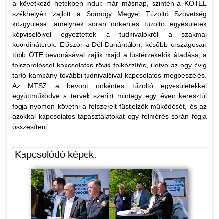
a következő hetekben indul: már másnap, szintén a KÖTÉL
székhelyén zajlott a Somogy Megyei Tűzoltó Szövetség
közgyűlése, amelynek során önkéntes tűzoltó egyesületek
képviselőivel egyeztettek a tudnivalókról a szakmai
koordinátorok. Először a Dél-Dunántúlon, később országosan
több ÖTE bevonásával zajlik majd a füstérzékelők átadása, a
felszereléssel kapcsolatos rövid felkészítés, illetve az egy évig
tartó kampány további tudnivalóival kapcsolatos megbeszélés.
Az MTSZ a bevont önkéntes tűzoltó egyesületekkel
együttműködve a tervek szerint mintegy egy éven keresztül
fogja nyomon követni a felszerelt füstjelzők működését, és az
azokkal kapcsolatos tapasztalatokat egy felmérés során fogja
összesíteni.
Kapcsolódó képek: