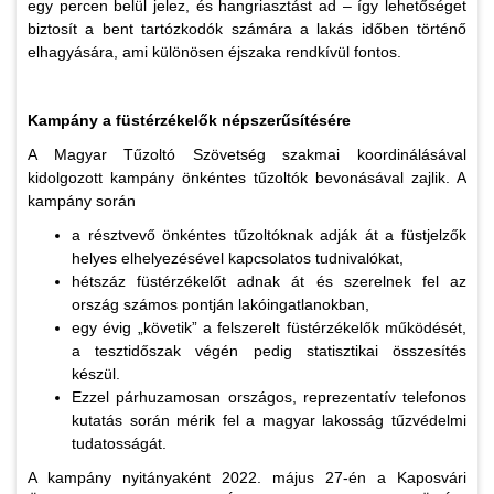
egy percen belül jelez, és hangriasztást ad – így lehetőséget
biztosít a bent tartózkodók számára a lakás időben történő
elhagyására, ami különösen éjszaka rendkívül fontos.
Kampány a füstérzékelők népszerűsítésére
A Magyar Tűzoltó Szövetség szakmai koordinálásával
kidolgozott kampány önkéntes tűzoltók bevonásával zajlik. A
kampány során
a résztvevő önkéntes tűzoltóknak adják át a füstjelzők
helyes elhelyezésével kapcsolatos tudnivalókat,
hétszáz füstérzékelőt adnak át és szerelnek fel az
ország számos pontján lakóingatlanokban,
egy évig „követik” a felszerelt füstérzékelők működését,
a tesztidőszak végén pedig statisztikai összesítés
készül.
Ezzel párhuzamosan országos, reprezentatív telefonos
kutatás során mérik fel a magyar lakosság tűzvédelmi
tudatosságát.
A kampány nyitányaként 2022. május 27-én a Kaposvári