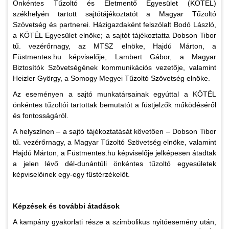
Önkéntes Tűzoltó és Életmentő Egyesület (KÖTÉL)
székhelyén tartott sajtótájékoztatót a Magyar Tűzoltó
Szövetség és partnerei. Házigazdaként felszólalt Bodó László,
a KÖTÉL Egyesület elnöke; a sajtót tájékoztatta Dobson Tibor
tű. vezérőrnagy, az MTSZ elnöke, Hajdú Márton, a
Füstmentes.hu képviselője, Lambert Gábor, a Magyar
Biztosítók Szövetségének kommunikációs vezetője, valamint
Heizler György, a Somogy Megyei Tűzoltó Szövetség elnöke.
Az eseményen a sajtó munkatársainak egyúttal a KÖTÉL
önkéntes tűzoltói tartottak bemutatót a füstjelzők működéséről
és fontosságáról.
A helyszínen – a sajtó tájékoztatását követően – Dobson Tibor
tű. vezérőrnagy, a Magyar Tűzoltó Szövetség elnöke, valamint
Hajdú Márton, a Füstmentes.hu képviselője jelképesen átadtak
a jelen lévő dél-dunántúli önkéntes tűzoltó egyesületek
képviselőinek egy-egy füstérzékelőt.
Képzések és további átadások
A kampány gyakorlati része a szimbolikus nyitóesemény után,