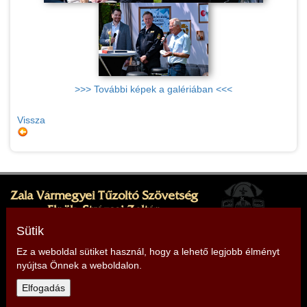
>>> További képek a galériában <<<
Vissza
Zala Vármegyei Tűzoltó Szövetség
Elnök: Strázsai Zoltán
Cím: 8380 Hévíz, Sugár köz 1.
Sütik
Ez a weboldal sütiket használ, hogy a lehető legjobb élményt
nyújtsa Önnek a weboldalon.
Telefon: +36 30 499 9912,
+36 30 868 4563
Elfogadás
E-mail:
zala@tuzoltoszovetseg.hu