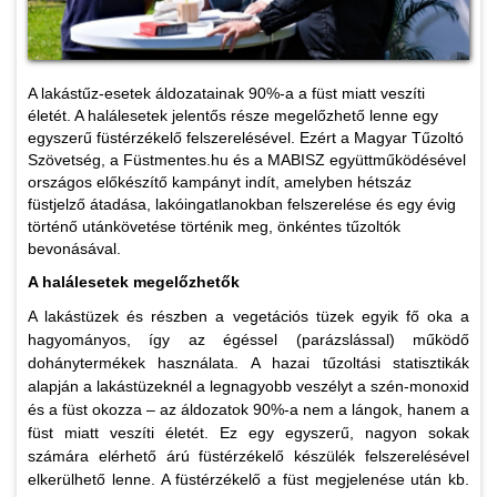
A lakástűz-esetek áldozatainak 90%-a a füst miatt veszíti
életét. A halálesetek jelentős része megelőzhető lenne egy
egyszerű füstérzékelő felszerelésével. Ezért a Magyar Tűzoltó
Szövetség, a Füstmentes.hu és a MABISZ együttműködésével
országos előkészítő kampányt indít, amelyben hétszáz
füstjelző átadása, lakóingatlanokban felszerelése és egy évig
történő utánkövetése történik meg, önkéntes tűzoltók
bevonásával.
A halálesetek megelőzhetők
A lakástüzek és részben a vegetációs tüzek egyik fő oka a
hagyományos, így az égéssel (parázslással) működő
dohánytermékek használata. A hazai tűzoltási statisztikák
alapján a lakástüzeknél a legnagyobb veszélyt a szén-monoxid
és a füst okozza – az áldozatok 90%-a nem a lángok, hanem a
füst miatt veszíti életét. Ez egy egyszerű, nagyon sokak
számára elérhető árú füstérzékelő készülék felszerelésével
elkerülhető lenne. A füstérzékelő a füst megjelenése után kb.