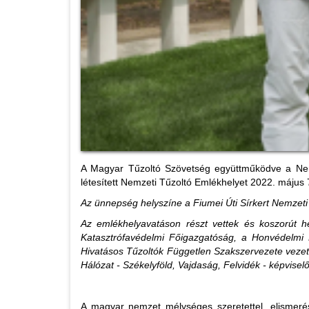
A Magyar Tűzoltó Szövetség együttműködve a Nemz
létesített Nemzeti Tűzoltó Emlékhelyet 2022. május 
Az ünnepség helyszíne a Fiumei Úti Sírkert Nemzeti 
Az emlékhelyavatáson részt vettek és koszorút h
Katasztrófavédelmi Főigazgatóság, a Honvédelmi 
Hivatásos Tűzoltók Független Szakszervezete vezetői
Hálózat - Székelyföld, Vajdaság, Felvidék - képviselő
A magyar nemzet mélységes szeretettel, elismerés