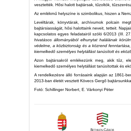
vesztették. Hősi halott bajtársak, tűzoltók, tűzszeré
Az emlékmű helyszíne is szimbolikus, hiszen a Nemzet
Levéltárak, könyvtárak, archívumok polcain megt
bajtársiasságát, hősi halottaink neveit, tetteit. Nap
kapcsolatos egyes feladatairól szóló 6/2013 (III.
hivatásos állományából elhunytat halálának körül
védelme, a közbiztonság és a közrend fenntartása,
kiemelkedő személyes helytállást tanúsított és eköz
Azon bajtársakról emlékezünk meg, akik tűz, ele
kiemelkedő személyes helytállást tanúsítottak és ek
A rendelkezésre álló forrásaink alapján az 1861-be
2013-ban életét vesztett Kövecs Gergő bajtársunkkal
Fotó: Schillinger Norbert, E. Várkonyi Péter