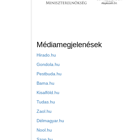
Médiamegjelenések
Hirado.hu
Gondola.hu
Pestbuda.hu
Bama.hu
Kisalföld.hu
Tudas.hu
Zaol.hu
Délmagyar.hu
Nool.hu
Szon.hu