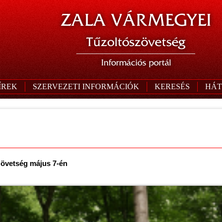
ZALA VÁRMEGYEI
Tűzoltószövetség
Információs portál
ÍREK
SZERVEZETI INFORMÁCIÓK
KERESÉS
HÁT
zövetség május 7-én