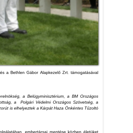
és a Bethlen Gábor Alapkezelő Zrt. támogatásával
terelnökség, a Belügyminisztérium, a BM Országos
zottság, a Polgári Védelmi Országos Szövetség, a
szorút is elhelyeztek a Kárpát Haza Önkéntes Tűzoltó
zolgálatában, embertársai mentése közben életüket