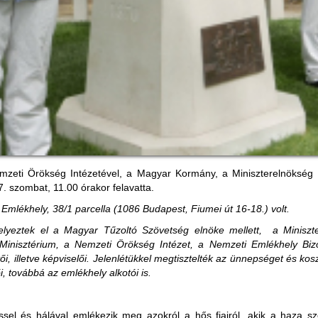
eti Örökség Intézetével, a Magyar Kormány, a Miniszterelnökség 
7. szombat, 11.00 órakor felavatta.
Emlékhely, 38/1 parcella (1086 Budapest, Fiumei út 16-18.) volt.
elyeztek el a Magyar Tűzoltó Szövetség elnöke mellett, a Minisz
Minisztérium, a Nemzeti Örökség Intézet, a Nemzeti Emlékhely Bi
, illetve képviselői. Jelenlétükkel megtisztelték az ünnepséget és ko
i, továbbá az emlékhely alkotói is.
sel és hálával emlékezik meg azokról a hős fiairól, akik a haza s