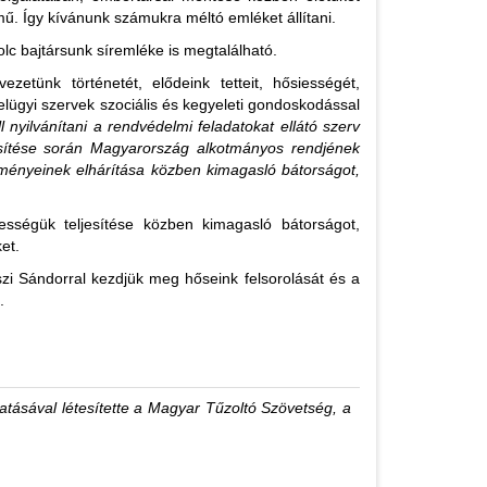
kmű. Így kívánunk számukra méltó emléket állítani.
olc bajtársunk síremléke is megtalálható.
etünk történetét, elődeink tetteit, hősiességét,
 belügyi szervek szociális és kegyeleti gondoskodással
ll nyilvánítani a rendvédelmi feladatokat ellátó szerv
jesítése során Magyarország alkotmányos rendjének
zményeinek elhárítása közben kimagasló bátorságot,
ességük teljesítése közben kimagasló bátorságot,
et.
szi Sándorral kezdjük meg hőseink felsorolását és a
.
tásával létesítette a Magyar Tűzoltó Szövetség, a