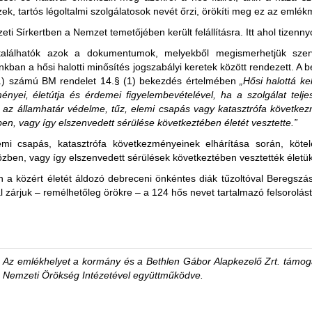
szek, tartós légoltalmi szolgálatosok nevét őrzi, örökíti meg ez az emlé
i Sírkertben a Nemzet temetőjében került felállításra. Itt ahol tizenny
alálhatók azok a dokumentumok, melyekből megismerhetjük szervez
jainkban a hősi halotti minősítés jogszabályi keretek között rendezett. A
 27.) számú BM rendelet 14.§ (1) bekezdés értelmében
„Hősi halottá ke
ményei, életútja és érdemei figyelembevételével, ha a szolgálat tel
 az államhatár védelme, tűz, elemi csapás vagy katasztrófa követke
ben, vagy így elszenvedett sérülése következtében életét vesztette.”
mi csapás, katasztrófa következményeinek elhárítása során, kötel
özben, vagy így elszenvedett sérülések következtében vesztették életük
n a közért életét áldozó debreceni önkéntes diák tűzoltóval Beregszá
 zárjuk – remélhetőleg örökre – a 124 hős nevet tartalmazó felsorolást
Az emlékhelyet a kormány és a Bethlen Gábor Alapkezelő Zrt. támoga
Nemzeti Örökség Intézetével együttműködve.