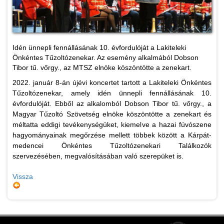
Idén ünnepli fennállásának 10. évfordulóját a Lakiteleki
Önkéntes Tűzoltózenekar. Az esemény alkalmából Dobson
Tibor tű. vőrgy., az MTSZ elnöke köszöntötte a zenekart.
2022. január 8-án újévi koncertet tartott a Lakiteleki Önkéntes
Tűzoltózenekar, amely idén ünnepli fennállásának 10.
évfordulóját. Ebből az alkalomból Dobson Tibor tű. vőrgy., a
Magyar Tűzoltó Szövetség elnöke köszöntötte a zenekart és
méltatta eddigi tevékenységüket, kiemelve a hazai fúvószene
hagyományainak megőrzése mellett többek között a Kárpát-
medencei Önkéntes Tűzoltózenekari Találkozók
szervezésében, megvalósításában való szerepüket is.
Vissza