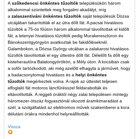
A
szőkedencsi önkéntes tűzoltók
településükön három
alkalommal szüntettek meg forgalmi akadályt, míg
a
zalaszentiváni önkéntes tűzoltók
saját településük Dózsa
utcájában takarították el az útra dőlt fát. A pacsai hivatásos
tűzoltók a 75-ös főúton három alkalommal távolítottak el kidőlt
fát, a letenyei hivatásos tűzoltók pedig Murakeresztúron és
Bánokszentgyörgyön avatkoztak be fakidőléseknél.
Galambokon, a Dózsa György utcában a zalakarosi hivatásos
tűzoltók távolítottak el egy úttestre dőlt fát. Délelőtt fa dőlt egy
kisteherautóra Balatongyörökön, a Mély úton. A kocsiban csak
a sofőr tartózkodott, aki még azelőtt elhagyta a járművet, hogy
a badacsonytomaji hivatásos és a
helyi önkéntes
tűzoltók
megérkeztek volna. A rajok az úttestet teljesen
elfoglaló fát motoros láncfűrésszel feldarabolták és
eltávolították. A reggeli óráktól négy zalai településen mintegy
háromezer-ötszáz fogyasztónál okozott áramkimaradást a
szél, a szolgáltatást az elektromos művek szakemberei a kora
délutáni órákra mindenhol helyreállították.
Vissza