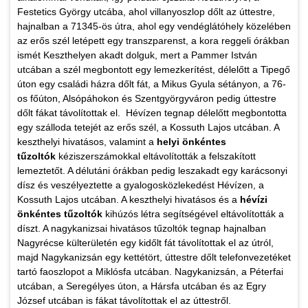
Festetics György utcába, ahol villanyoszlop dőlt az úttestre,
hajnalban a 71345-ös útra, ahol egy vendéglátóhely közelében
az erős szél letépett egy transzparenst, a kora reggeli órákban
ismét Keszthelyen akadt dolguk, mert a Pammer István
utcában a szél megbontott egy lemezkerítést, délelőtt a Tipegő
úton egy családi házra dőlt fát, a Mikus Gyula sétányon, a 76-
os főúton, Alsópáhokon és Szentgyörgyváron pedig úttestre
dőlt fákat távolítottak el. Hévízen tegnap délelőtt megbontotta
egy szálloda tetejét az erős szél, a Kossuth Lajos utcában. A
keszthelyi hivatásos, valamint a
helyi önkéntes
tűzoltók
kéziszerszámokkal eltávolították a felszakított
lemeztetőt. A délutáni órákban pedig leszakadt egy karácsonyi
dísz és veszélyeztette a gyalogosközlekedést Hévízen, a
Kossuth Lajos utcában. A keszthelyi hivatásos és a
hévízi
önkéntes tűzoltók
kihúzós létra segítségével eltávolították a
díszt. A nagykanizsai hivatásos tűzoltók tegnap hajnalban
Nagyrécse külterületén egy kidőlt fát távolítottak el az útról,
majd Nagykanizsán egy kettétört, úttestre dőlt telefonvezetéket
tartó faoszlopot a Miklósfa utcában. Nagykanizsán, a Péterfai
utcában, a Seregélyes úton, a Hársfa utcában és az Egry
József utcában is fákat távolítottak el az úttestről.