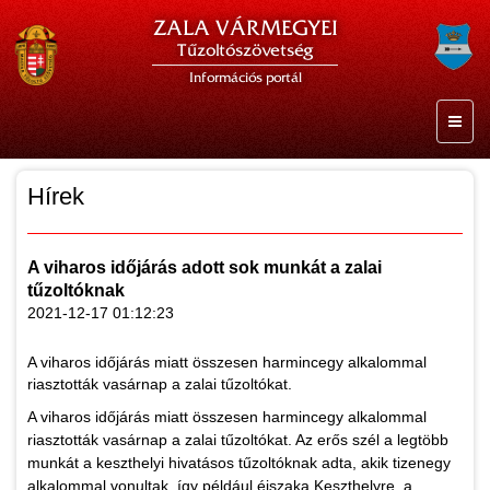
ZALA VÁRMEGYEI
Tűzoltószövetség
Információs portál
Hírek
A viharos időjárás adott sok munkát a zalai
tűzoltóknak
2021-12-17 01:12:23
A viharos időjárás miatt összesen harmincegy alkalommal
riasztották vasárnap a zalai tűzoltókat.
A viharos időjárás miatt összesen harmincegy alkalommal
riasztották vasárnap a zalai tűzoltókat. Az erős szél a legtöbb
munkát a keszthelyi hivatásos tűzoltóknak adta, akik tizenegy
alkalommal vonultak, így például éjszaka Keszthelyre, a