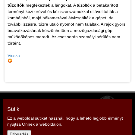
tűzoltók
megfékezték a lángokat. A tűzoltók a betakarított
terményt kézi erővel és kéziszerszámokkal eltávolították a
kombájnból, majd hőkamerával átvizsgálták a gépet, de
további izzásra, tűzre utaló nyomot nem találtak. A rajok gyors
beavatkozásának köszönhetően a mezőgazdasági gép
működőképes maradt. Az eset során személyi sérülés nem
történt.
Vissza
Zala Vármegyei Tűzoltó Szövetség
Elnök: Strázsai Zoltán
Sütik
Cím: 8380 Hévíz, Sugár köz 1.
Ez a weboldal sütiket használ, hogy a lehető legjobb élményt
nyújtsa Önnek a weboldalon.
Telefon: +36 30 499 9912,
Elfogadás