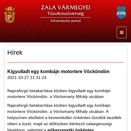
ZALA VÁRMEGYEI
Tűzoltószövetség
Információs portál
Hírek
Kigyulladt egy kombájn motortere Vöcköndön
2021-10-27 21:31:24
Napraforgó betakarítása közben kigyulladt egy kombájn
motortere Vöcköndön, a Vörösmarty Mihály utcában.
Napraforgó betakarítása közben kigyulladt egy kombájn
motortere Vöcköndön, a Vörösmarty Mihály utcában. A
helyszínen elsőként a kemendollári önkéntes tűzoltók kezdték
oltani a tüzet, majd az időközben kiérkező zalaegerszegi
hivatásos, valamint a
pókaszepetki önkéntes