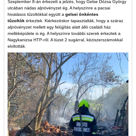
Szeptember 8-án érkezett a jelzés, hogy Gelse Dózsa György
utcában nádas aljnövényzet ég. A helyszínre a pacsai
hivatásos tűzoltókkal együtt a
gelsei önkéntes
tűzoltók
érkeztek. Kiérkezéskor tapasztalták, hogy a száraz
aljnövényzet mellett egy felújjítás alatt álló családi ház
melléképülete is ég. A helyszínre további szerek érkeztek a
Nagykanizsa HTP-ről. A tüzet 2 sugárral, kéziszerszámokkal
eloltották.