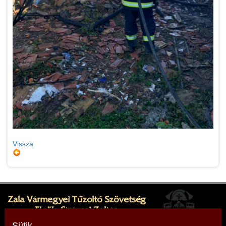
Vissza
Zala Vármegyei Tűzoltó Szövetség
Elnök: Strázsai Zoltán
Cím: 8380 Hévíz, Sugár köz 1.
Sütik