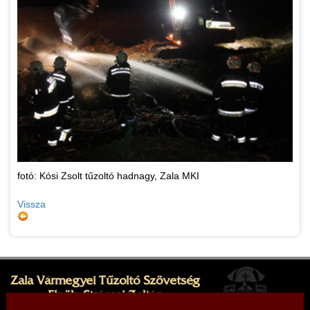
fotó: Kósi Zsolt tűzoltó hadnagy, Zala MKI
Vissza
Zala Vármegyei Tűzoltó Szövetség
Elnök: Strázsai Zoltán
Cím: 8380 Hévíz, Sugár köz 1.