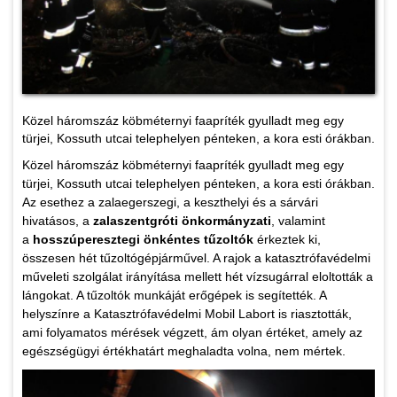
Közel háromszáz köbméternyi faapríték gyulladt meg egy
türjei, Kossuth utcai telephelyen pénteken, a kora esti órákban.
Közel háromszáz köbméternyi faapríték gyulladt meg egy
türjei, Kossuth utcai telephelyen pénteken, a kora esti órákban.
Az esethez a zalaegerszegi, a keszthelyi és a sárvári
hivatásos, a
zalaszentgróti önkormányzati
, valamint
a
hosszúperesztegi önkéntes tűzoltók
érkeztek ki,
összesen hét tűzoltógépjárművel. A rajok a katasztrófavédelmi
műveleti szolgálat irányítása mellett hét vízsugárral eloltották a
lángokat. A tűzoltók munkáját erőgépek is segítették. A
helyszínre a Katasztrófavédelmi Mobil Labort is riasztották,
ami folyamatos mérések végzett, ám olyan értéket, amely az
egészségügyi értékhatárt meghaladta volna, nem mértek.