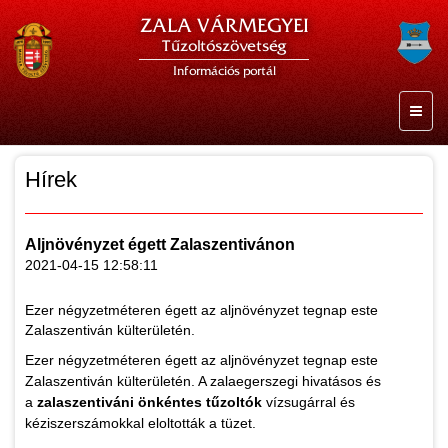
ZALA VÁRMEGYEI
Tűzoltószövetség
Információs portál
Hírek
Aljnövényzet égett Zalaszentivánon
2021-04-15 12:58:11
Ezer négyzetméteren égett az aljnövényzet tegnap este
Zalaszentiván külterületén.
Ezer négyzetméteren égett az aljnövényzet tegnap este
Zalaszentiván külterületén. A zalaegerszegi hivatásos és
a
zalaszentiváni önkéntes tűzoltók
vízsugárral és
kéziszerszámokkal eloltották a tüzet.