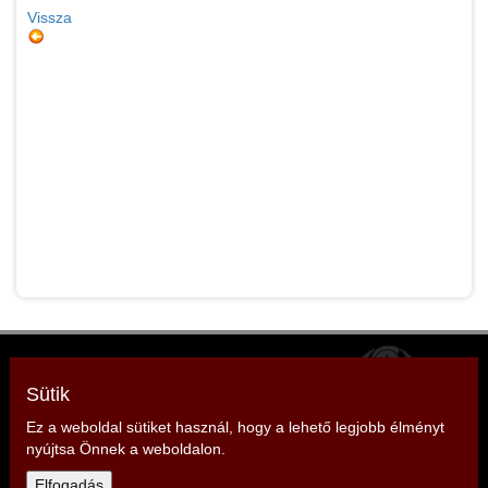
Vissza
Zala Vármegyei Tűzoltó Szövetség
Elnök: Strázsai Zoltán
Sütik
Cím: 8380 Hévíz, Sugár köz 1.
Ez a weboldal sütiket használ, hogy a lehető legjobb élményt
nyújtsa Önnek a weboldalon.
Telefon: +36 30 499 9912,
Elfogadás