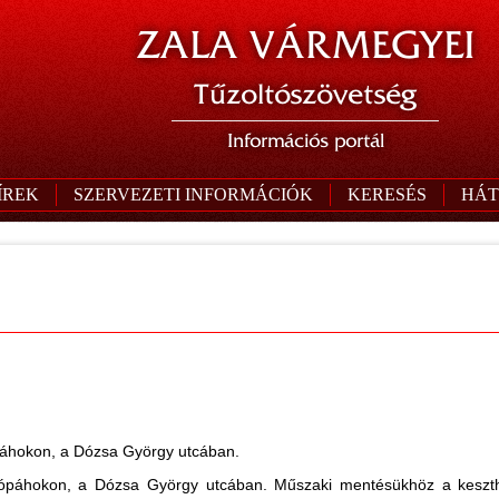
ZALA VÁRMEGYEI
Tűzoltószövetség
Információs portál
ÍREK
SZERVEZETI INFORMÁCIÓK
KERESÉS
HÁT
páhokon, a Dózsa György utcában.
sópáhokon, a Dózsa György utcában. Műszaki mentésükhöz a keszth