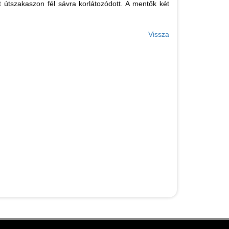
tt útszakaszon fél sávra korlátozódott. A mentők két
Vissza