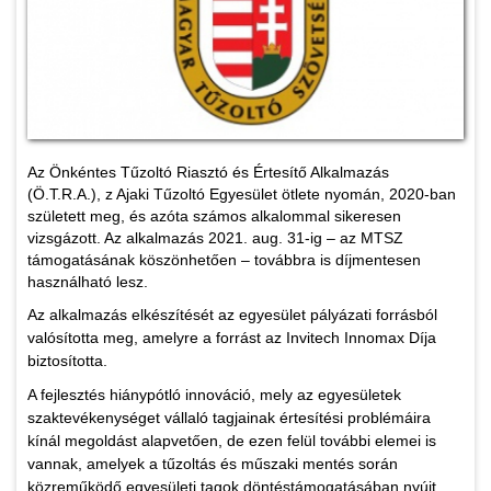
Az Önkéntes Tűzoltó Riasztó és Értesítő Alkalmazás
(Ö.T.R.A.), z Ajaki Tűzoltó Egyesület ötlete nyomán, 2020-ban
született meg, és azóta számos alkalommal sikeresen
vizsgázott. Az alkalmazás 2021. aug. 31-ig – az MTSZ
támogatásának köszönhetően – továbbra is díjmentesen
használható lesz.
Az alkalmazás elkészítését az egyesület pályázati forrásból
valósította meg, amelyre a forrást az Invitech Innomax Díja
biztosította.
A fejlesztés hiánypótló innováció, mely az egyesületek
szaktevékenységet vállaló tagjainak értesítési problémáira
kínál megoldást alapvetően, de ezen felül további elemei is
vannak, amelyek a tűzoltás és műszaki mentés során
közreműködő egyesületi tagok döntéstámogatásában nyújt