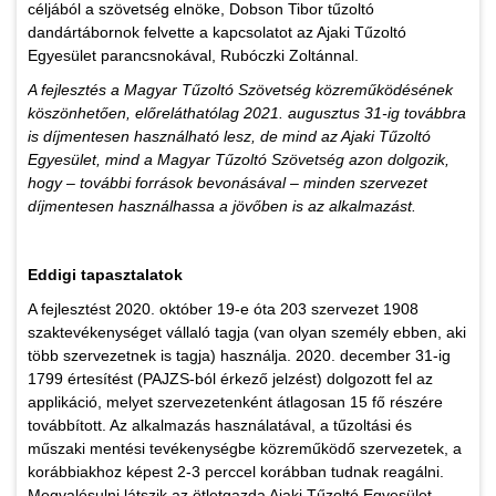
céljából a szövetség elnöke, Dobson Tibor tűzoltó
dandártábornok felvette a kapcsolatot az Ajaki Tűzoltó
Egyesület parancsnokával, Rubóczki Zoltánnal.
A fejlesztés a Magyar Tűzoltó Szövetség közreműködésének
köszönhetően, előreláthatólag 2021. augusztus 31-ig továbbra
is díjmentesen használható lesz, de mind az Ajaki Tűzoltó
Egyesület, mind a Magyar Tűzoltó Szövetség azon dolgozik,
hogy – további források bevonásával – minden szervezet
díjmentesen használhassa a jövőben is az alkalmazást.
Eddigi tapasztalatok
A fejlesztést 2020. október 19-e óta 203 szervezet 1908
szaktevékenységet vállaló tagja (van olyan személy ebben, aki
több szervezetnek is tagja) használja. 2020. december 31-ig
1799 értesítést (PAJZS-ból érkező jelzést) dolgozott fel az
applikáció, melyet szervezetenként átlagosan 15 fő részére
továbbított. Az alkalmazás használatával, a tűzoltási és
műszaki mentési tevékenységbe közreműködő szervezetek, a
korábbiakhoz képest 2-3 perccel korábban tudnak reagálni.
Megvalósulni látszik az ötletgazda Ajaki Tűzoltó Egyesület