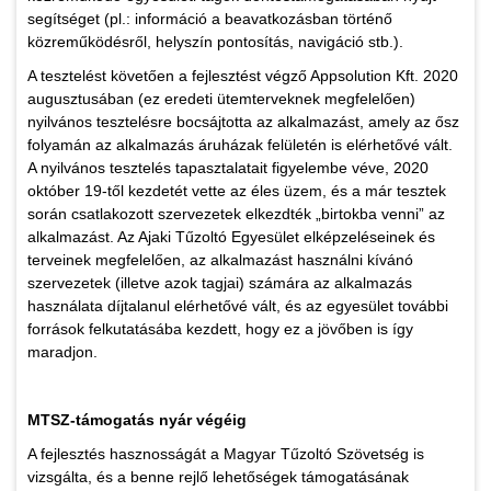
segítséget (pl.: információ a beavatkozásban történő
közreműködésről, helyszín pontosítás, navigáció stb.).
A tesztelést követően a fejlesztést végző Appsolution Kft. 2020
augusztusában (ez eredeti ütemterveknek megfelelően)
nyilvános tesztelésre bocsájtotta az alkalmazást, amely az ősz
folyamán az alkalmazás áruházak felületén is elérhetővé vált.
A nyilvános tesztelés tapasztalatait figyelembe véve, 2020
október 19-től kezdetét vette az éles üzem, és a már tesztek
során csatlakozott szervezetek elkezdték „birtokba venni” az
alkalmazást. Az Ajaki Tűzoltó Egyesület elképzeléseinek és
terveinek megfelelően, az alkalmazást használni kívánó
szervezetek (illetve azok tagjai) számára az alkalmazás
használata díjtalanul elérhetővé vált, és az egyesület további
források felkutatásába kezdett, hogy ez a jövőben is így
maradjon.
MTSZ-támogatás nyár végéig
A fejlesztés hasznosságát a Magyar Tűzoltó Szövetség is
vizsgálta, és a benne rejlő lehetőségek támogatásának