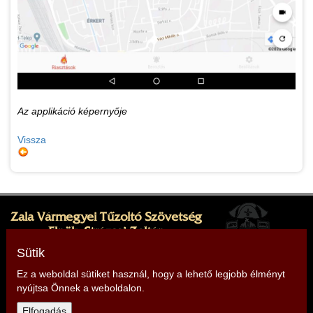
Az applikáció képernyője
Vissza
Zala Vármegyei Tűzoltó Szövetség
Elnök: Strázsai Zoltán
Cím: 8380 Hévíz, Sugár köz 1.
Sütik
Ez a weboldal sütiket használ, hogy a lehető legjobb élményt
nyújtsa Önnek a weboldalon.
Telefon: +36 30 499 9912,
+36 30 868 4563
Elfogadás