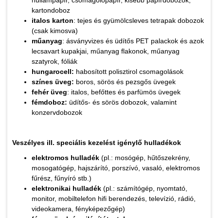
kartondoboz
italos karton
: tejes és gyümölcsleves tetrapak dobozok
(csak kimosva)
műanyag
: ásványvizes és üdítős PET palackok és azok
lecsavart kupakjai, műanyag flakonok, műanyag
szatyrok, fóliák
hungarocell:
habosított polisztirol csomagolások
színes üveg:
boros, sörös és pezsgős üvegek
fehér üveg
: italos, befőttes és parfümös üvegek
fémdoboz:
üdítős- és sörös dobozok, valamint
konzervdobozok
Veszélyes ill. speciális kezelést igénylő hulladékok
elektromos hulladék
(pl.: mosógép, hűtőszekrény,
mosogatógép, hajszárító, porszívó, vasaló, elektromos
fűrész, fűnyíró stb.)
elektronikai hulladék
(pl.: számítógép, nyomtató,
monitor, mobiltelefon hifi berendezés, televízió, rádió,
videokamera, fényképezőgép)