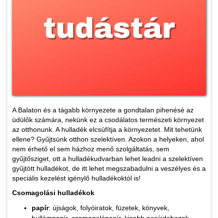
A Balaton és a tágabb környezete a gondtalan pihenésé az
üdülők számára, nekünk ez a csodálatos természeti környezet
az otthonunk. A hulladék elcsúfítja a környezetet. Mit tehetünk
ellene? Gyűjtsünk otthon szelektíven. Azokon a helyeken, ahol
nem érhető el sem házhoz menő szolgáltatás, sem
gyűjtősziget, ott a hulladékudvarban lehet leadni a szelektíven
gyűjtött hulladékot, de itt lehet megszabadulni a veszélyes és a
speciális kezelést igénylő hulladékoktól is!
Csomagolási hulladékok
papír
: újságok, folyóiratok, füzetek, könyvek,
hullámpapír, csomagolópapír, kisebb papírdobozok,