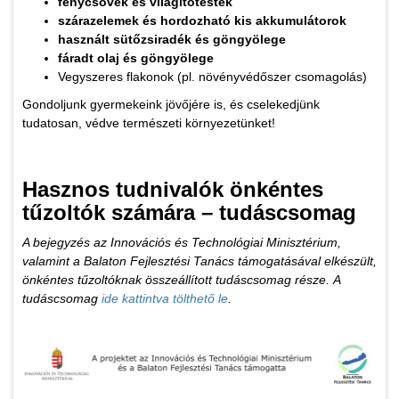
fénycsövek és világítótestek
szárazelemek és hordozható kis akkumulátorok
használt sütőzsiradék és göngyölege
fáradt olaj és göngyölege
Vegyszeres flakonok (pl. növényvédőszer csomagolás)
Gondoljunk gyermekeink jövőjére is, és cselekedjünk
tudatosan, védve természeti környezetünket!
Hasznos tudnivalók önkéntes
tűzoltók számára – tudáscsomag
A bejegyzés az Innovációs és Technológiai Minisztérium,
valamint a Balaton Fejlesztési Tanács támogatásával elkészült,
önkéntes tűzoltóknak összeállított tudáscsomag része. A
tudáscsomag
ide kattintva tölthető le
.