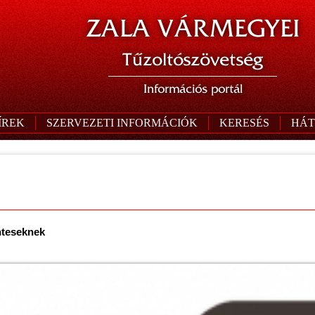
ZALA VÁRMEGYEI
Tűzoltószövetség
Információs portál
ÍREK
SZERVEZETI INFORMÁCIÓK
KERESÉS
HÁT
énteseknek