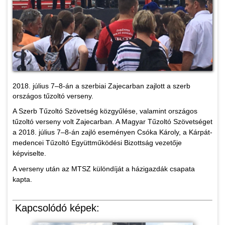
2018. július 7–8-án a szerbiai Zajecarban zajlott a szerb
országos tűzoltó verseny.
A Szerb Tűzoltó Szövetség közgyűlése, valamint országos
tűzoltó verseny volt Zajecarban. A Magyar Tűzoltó Szövetséget
a 2018. július 7–8-án zajló eseményen Csóka Károly, a Kárpát-
medencei Tűzoltó Együttműködési Bizottság vezetője
képviselte.
A verseny után az MTSZ különdíját a házigazdák csapata
kapta.
Kapcsolódó képek: