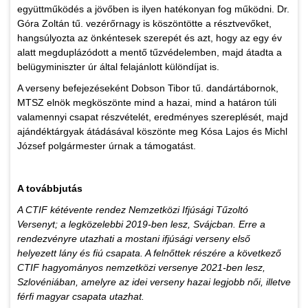
együttműködés a jövőben is ilyen hatékonyan fog működni. Dr.
Góra Zoltán tű. vezérőrnagy is köszöntötte a résztvevőket,
hangsúlyozta az önkéntesek szerepét és azt, hogy az egy év
alatt megduplázódott a mentő tűzvédelemben, majd átadta a
belügyminiszter úr által felajánlott különdíjat is.
A verseny befejezéseként Dobson Tibor tű. dandártábornok,
MTSZ elnök megköszönte mind a hazai, mind a határon túli
valamennyi csapat részvételét, eredményes szereplését, majd
ajándéktárgyak átádásával köszönte meg Kósa Lajos és Michl
József polgármester úrnak a támogatást.
A továbbjutás
A CTIF kétévente rendez Nemzetközi Ifjúsági Tűzoltó
Versenyt; a legközelebbi 2019-ben lesz, Svájcban. Erre a
rendezvényre utazhati a mostani ifjúsági verseny első
helyezett lány és fiú csapata. A felnőttek részére a következő
CTIF hagyományos nemzetközi versenye 2021-ben lesz,
Szlovéniában, amelyre az idei verseny hazai legjobb női, illetve
férfi magyar csapata utazhat.