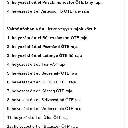
3. helyezést ért el Pusztamonostor ÖTE lány raja
4. helyezést ért el Vértessomló ÖTE lány raja
Váltófutásban a fiú illetve vegyes rajok közül:
1. helyezést ért el Békéssámson ÖTE raja
2. helyezést ért el Pázmánd ÖTE raja
3. helyezést ért el Letenye ÖTE fiú raja
4. helyezést ért el: TűzIFÁK raja
5. helyezést ért el: Becsehely ÖTE raja
6. helyezést ért el: DOHÖTE ÖTE raja
7. helyezést ért el: Kőszeg ÖTE raja
8. helyezést ért el: Szilvásvárad ÖTE raja
9. helyezést ért el: Vértessomló ÖTE raja
11. helyezést ért el: Üllés ÖTE raja
12. helyezést ért el: Bátaszék ÖTP raja