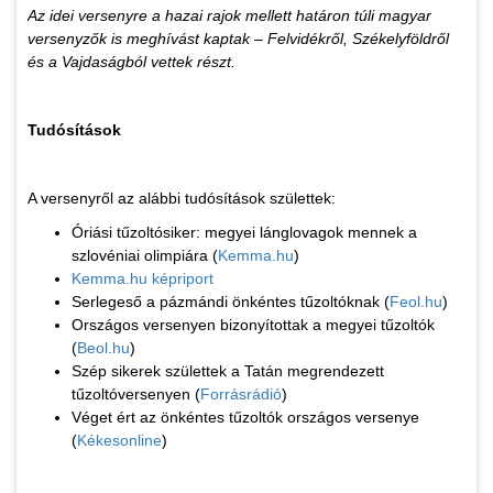
Az idei versenyre a hazai rajok mellett határon túli magyar
versenyzők is meghívást kaptak – Felvidékről, Székelyföldről
és a Vajdaságból vettek részt.
Tudósítások
A versenyről az alábbi tudósítások születtek:
Óriási tűzoltósiker: megyei lánglovagok mennek a
szlovéniai olimpiára (
Kemma.hu
)
Kemma.hu képriport
Serlegeső a pázmándi önkéntes tűzoltóknak (
Feol.hu
)
Országos versenyen bizonyítottak a megyei tűzoltók
(
Beol.hu
)
Szép sikerek születtek a Tatán megrendezett
tűzoltóversenyen (
Forrásrádió
)
Véget ért az önkéntes tűzoltók országos versenye
(
Kékesonline
)