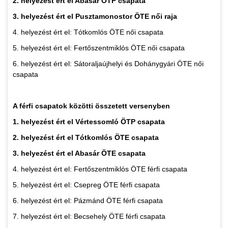
2. helyezést ért el Abasár ÖTP csapata
3. helyezést ért el Pusztamonostor ÖTE női raja
4. helyezést ért el: Tótkomlós ÖTE női csapata
5. helyezést ért el: Fertőszentmiklós ÖTE női csapata
6. helyezést ért el: Sátoraljaújhelyi és Dohánygyári ÖTE női
csapata
A férfi csapatok közötti összetett versenyben
1. helyezést ért el Vértessomló ÖTP csapata
2. helyezést ért el Tótkomlós ÖTE csapata
3. helyezést ért el Abasár ÖTE csapata
4. helyezést ért el: Fertőszentmiklós ÖTE férfi csapata
5. helyezést ért el: Csepreg ÖTE férfi csapata
6. helyezést ért el: Pázmánd ÖTE férfi csapata
7. helyezést ért el: Becsehely ÖTE férfi csapata