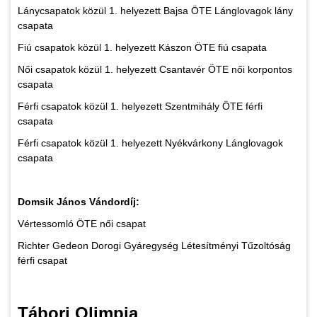
Lánycsapatok közül 1. helyezett Bajsa ÖTE Lánglovagok lány
csapata
Fiú csapatok közül 1. helyezett Kászon ÖTE fiú csapata
Női csapatok közül 1. helyezett Csantavér ÖTE női korpontos
csapata
Férfi csapatok közül 1. helyezett Szentmihály ÖTE férfi
csapata
Férfi csapatok közül 1. helyezett Nyékvárkony Lánglovagok
csapata
Domsik János Vándordíj:
Vértessomló ÖTE női csapat
Richter Gedeon Dorogi Gyáregység Létesítményi Tűzoltóság
férfi csapat
Tábori Olimpia