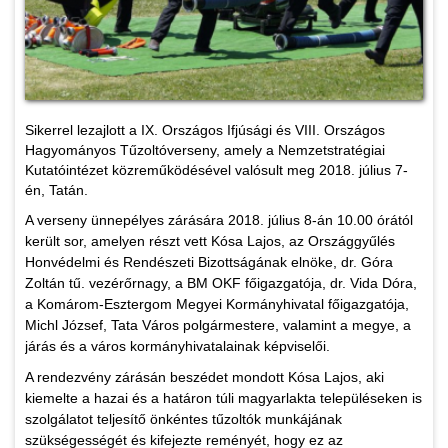
Sikerrel lezajlott a IX. Országos Ifjúsági és VIII. Országos
Hagyományos Tűzoltóverseny, amely a Nemzetstratégiai
Kutatóintézet közreműködésével valósult meg 2018. július 7-
én, Tatán.
A verseny ünnepélyes zárására 2018. július 8-án 10.00 órától
került sor, amelyen részt vett Kósa Lajos, az Országgyűlés
Honvédelmi és Rendészeti Bizottságának elnöke, dr. Góra
Zoltán tű. vezérőrnagy, a BM OKF főigazgatója, dr. Vida Dóra,
a Komárom-Esztergom Megyei Kormányhivatal főigazgatója,
Michl József, Tata Város polgármestere, valamint a megye, a
járás és a város kormányhivatalainak képviselői.
A rendezvény zárásán beszédet mondott Kósa Lajos, aki
kiemelte a hazai és a határon túli magyarlakta településeken is
szolgálatot teljesítő önkéntes tűzoltók munkájának
szükségességét és kifejezte reményét, hogy ez az