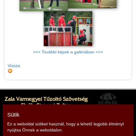
>>> További képek a galériában <<<
Vissza
Zala Vármegyei Tűzoltó Szövetség
Elnök: Strázsai Zoltán
Cím: 8380 Hévíz, Sugár köz 1.
Sütik
Ez a weboldal sütiket használ, hogy a lehető legjobb élményt
nyújtsa Önnek a weboldalon.
Telefon: +36 30 499 9912,