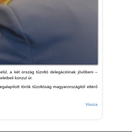
ül, a két ország tűzoltó delegációinak jövőbeni –
eletbeli konzul úr.
galapított török tűzoltóság magyarországitól eltérő
Vissza