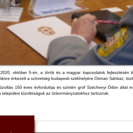
20. október 5-én, a török és a magyar kapcsolatok fejlesztésén bel
tetésre érkezett a szövetség budapesti székhelyére Osman Sahbaz, tiszt
zoltás 150 éves évfordulója és szintén gróf Széchenyi Ödön által me
a települési tűzoltóságok az önkormányzatokhoz tartoznak.