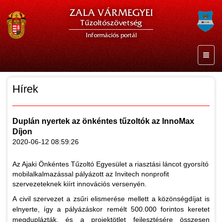
ZALA VÁRMEGYEI
Tűzoltószövetség
Információs portál
Hírek
Duplán nyertek az önkéntes tűzoltók az InnoMax
Díjon
2020-06-12 08:59:26
Az Ajaki Önkéntes Tűzoltó Egyesület a riasztási láncot gyorsító
mobilalkalmazással pályázott az Invitech nonprofit
szervezeteknek kiírt innovációs versenyén.
A civil szervezet a zsűri elismerése mellett a közönségdíjat is
elnyerte, így a pályázáskor remélt 500.000 forintos keretet
megduplázták, és a projektötlet fejlesztésére összesen