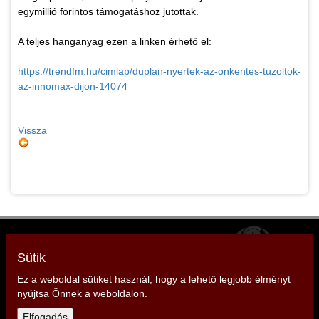
egymillió forintos támogatáshoz jutottak.
A teljes hanganyag ezen a linken érhető el:
https://trendfm.hu/cimlap/duplan-nyertek-az-onkentes-tuzoltok-
az-innomax-dijon-14074
Vissza
Zala Vármegyei Tűzoltó Szövetség
Elnök: Strázsai Zoltán
Sütik
Cím: 8380 Hévíz, Sugár köz 1.
Ez a weboldal sütiket használ, hogy a lehető legjobb élményt
nyújtsa Önnek a weboldalon.
Telefon: +36 30 499 9912,
Elfogadás