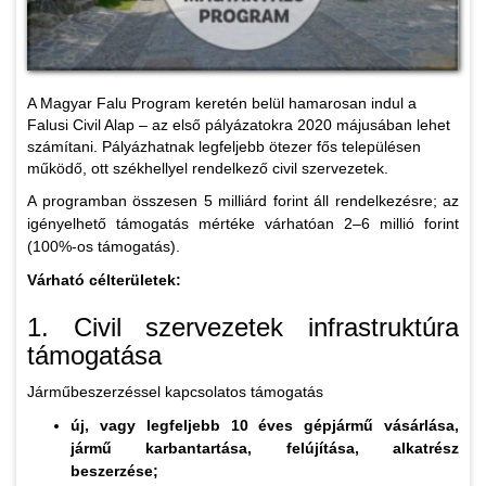
A Magyar Falu Program keretén belül hamarosan indul a
Falusi Civil Alap – az első pályázatokra 2020 májusában lehet
számítani. Pályázhatnak legfeljebb ötezer fős településen
működő, ott székhellyel rendelkező civil szervezetek.
A programban összesen 5 milliárd forint áll rendelkezésre; az
igényelhető támogatás mértéke várhatóan 2–6 millió forint
(100%-os támogatás).
Várható célterületek:
1. Civil szervezetek infrastruktúra
támogatása
Járműbeszerzéssel kapcsolatos támogatás
új, vagy legfeljebb 10 éves gépjármű vásárlása,
jármű karbantartása, felújítása, alkatrész
beszerzése;