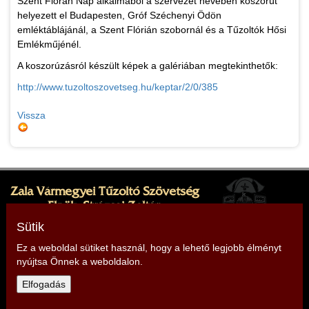
Szent Flórán Nap alkalmából a szervezet nevében koszorút
helyezett el Budapesten, Gróf Széchenyi Ödön
emléktáblájánál, a Szent Flórián szobornál és a Tűzoltók Hősi
Emlékműjénél.
A koszorúzásról készült képek a galériában megtekinthetők:
http://www.tuzoltoszovetseg.hu/keptar/2/0/385
Vissza
Zala Vármegyei Tűzoltó Szövetség
Elnök: Strázsai Zoltán
Cím: 8380 Hévíz, Sugár köz 1.
Sütik
Ez a weboldal sütiket használ, hogy a lehető legjobb élményt
nyújtsa Önnek a weboldalon.
Telefon: +36 30 499 9912,
+36 30 868 4563
Elfogadás
E-mail:
zala@tuzoltoszovetseg.hu