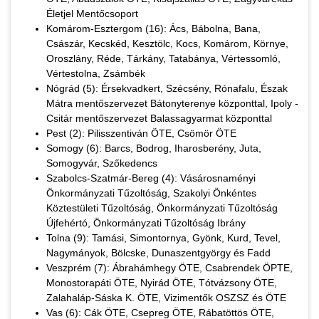
Életjel Mentőcsoport
Komárom-Esztergom (16): Ács, Bábolna, Bana,
Császár, Kecskéd, Kesztölc, Kocs, Komárom, Környe,
Oroszlány, Réde, Tárkány, Tatabánya, Vértessomló,
Vértestolna, Zsámbék
Nógrád (5): Érsekvadkert, Szécsény, Rónafalu, Észak
Mátra mentőszervezet Bátonyterenye központtal, Ipoly -
Csitár mentőszervezet Balassagyarmat központtal
Pest (2): Pilisszentiván ÖTE, Csömör ÖTE
Somogy (6): Barcs, Bodrog, Iharosberény, Juta,
Somogyvár, Szőkedencs
Szabolcs-Szatmár-Bereg (4): Vásárosnaményi
Önkormányzati Tűzoltóság, Szakolyi Önkéntes
Köztestületi Tűzoltóság, Önkormányzati Tűzoltóság
Újfehértó, Önkormányzati Tűzoltóság Ibrány
Tolna (9): Tamási, Simontornya, Gyönk, Kurd, Tevel,
Nagymányok, Bölcske, Dunaszentgyörgy és Fadd
Veszprém (7): Ábrahámhegy ÖTE, Csabrendek ÖPTE,
Monostorapáti ÖTE, Nyirád ÖTE, Tótvázsony ÖTE,
Zalahaláp-Sáska K. ÖTE, Vizimentők OSZSZ és ÖTE
Vas (6): Cák ÖTE, Csepreg ÖTE, Rábatöttös ÖTE,