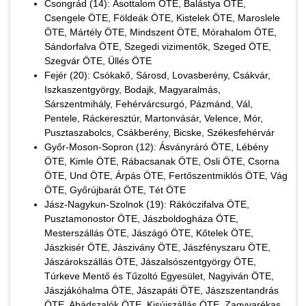
Csongrád (14): Ásottalom ÖTE, Balástya ÖTE,
Csengele ÖTE, Földeák ÖTE, Kistelek ÖTE, Maroslele
ÖTE, Mártély ÖTE, Mindszent ÖTE, Mórahalom ÖTE,
Sándorfalva ÖTE, Szegedi vizimentők, Szeged ÖTE,
Szegvár ÖTE, Üllés ÖTE
Fejér (20): Csókakő, Sárosd, Lovasberény, Csákvár,
Iszkaszentgyörgy, Bodajk, Magyaralmás,
Sárszentmihály, Fehérvárcsurgó, Pázmánd, Vál,
Pentele, Ráckeresztúr, Martonvásár, Velence, Mór,
Pusztaszabolcs, Csákberény, Bicske, Székesfehérvár
Győr-Moson-Sopron (12): Ásványráró ÖTE, Lébény
ÖTE, Kimle ÖTE, Rábacsanak ÖTE, Osli ÖTE, Csorna
ÖTE, Und ÖTE, Árpás ÖTE, Fertőszentmiklós ÖTE, Vág
ÖTE, Győrújbarát ÖTE, Tét ÖTE
Jász-Nagykun-Szolnok (19): Rákóczifalva ÖTE,
Pusztamonostor ÖTE, Jászboldogháza ÖTE,
Mesterszállás ÖTE, Jászágó ÖTE, Kőtelek ÖTE,
Jászkisér ÖTE, Jászivány ÖTE, Jászfényszaru ÖTE,
Jászárokszállás ÖTE, Jászalsószentgyörgy ÖTE,
Túrkeve Mentő és Tűzoltó Egyesület, Nagyiván ÖTE,
Jászjákóhalma ÖTE, Jászapáti ÖTE, Jászszentandrás
ÖTE, Abádszalók ÖTE, Kisújszállás ÖTE, Zagyvarékas