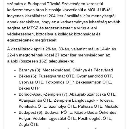
számára a Budapesti Tűzoltó Szövetségen keresztül
kedvezményes áron biztosítja közvetlenül a MOL-LUB-tól,
ingyenes kiszállítással 204 liter / szállítási cím mennyiségtől
annak érdekében, hogy ez a kedvezményes lehetőség tovább
segítse az MTSZ és tagszervezeteit a vírus elleni
védekezésben, biztosítva a kollégák biztonságát és
egészségének megőrzését.
A kiszállítások április 28-án, 30-án, valamint május 14-én és
22-én megtörténtek közel 27 ezer liter mennyiségben az
alábbi (összesen 162) településekre:
Baranya (3): Mecseknádasd, Óbánya és Pécsvárad
Békés (6): Füzesgyarmat ÖTE, Gyomaendrőd ÖTP,
Csorvás ÖTE, Tótkomlós ÖTP, Békéssámson ÖTE,
Békés ÖTP
Borsod-Abaúj-Zemplén (7): Abaújlak-Szanticska ÖTE,
Abaújszántói ÖTE, Zempléni Lánglovagok - Tolcsva,
Komlóska ÖTE, Szomolya ÖTE, Pálháza ÖTE, Miskolc
Budapest (6): Budavár PÖTE, Közép-Budai Önkéntes
Polgári Védelmi Egyesület ÖTE, Pesthidegkút ÖTE,
Zugló ÖTE