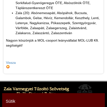
Sorkifalud-Gyanógeregye ÖTE, Alsószölnök ÖTE,
Táplánszentkereszt ÖTE
Zala (20): Alsónemesapáti, Alsópáhok, Bucsuta,
Galambok, Gelse, Hévíz, Kemendollár, Keszthely, Lenti,
Letenye, Nagykanizsa, Pókaszepetk, Szentgyörgyvár,
Várfölde, Zalaapáti, Zalaegerszeg, Zalaistvánd,
Zalakaros, Zalaszántó, Zalaszentiván
Nagyon köszönjük a MOL-csoport leányvállalat MOL-LUB Kft.
segítségét!
Vissza
Zala Vármegyei Tűzoltó Szövetség
Elnök: Strázsai Zoltán
Cím: 8380 Hévíz, Sugár köz 1.
Sütik