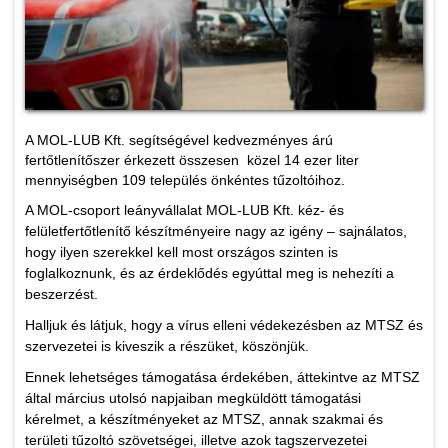
A MOL-LUB Kft. segítségével kedvezményes árú
fertőtlenítőszer érkezett összesen közel 14 ezer liter
mennyiségben 109 település önkéntes tűzoltóihoz.
A MOL-csoport leányvállalat MOL-LUB Kft. kéz- és
felületfertőtlenítő készítményeire nagy az igény – sajnálatos,
hogy ilyen szerekkel kell most országos szinten is
foglalkoznunk, és az érdeklődés egyúttal meg is nehezíti a
beszerzést.
Halljuk és látjuk, hogy a vírus elleni védekezésben az MTSZ és
szervezetei is kiveszik a részüket, köszönjük.
Ennek lehetséges támogatása érdekében, áttekintve az MTSZ
által március utolsó napjaiban megküldött támogatási
kérelmet, a készítményeket az MTSZ, annak szakmai és
területi tűzoltó szövetségei, illetve azok tagszervezetei