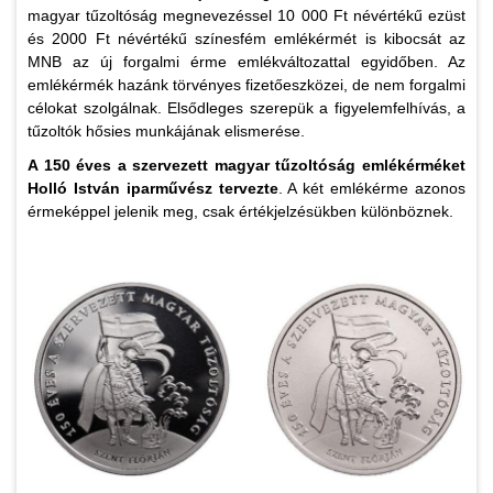
magyar tűzoltóság megnevezéssel 10 000 Ft névértékű ezüst
és 2000 Ft névértékű színesfém emlékérmét is kibocsát az
MNB az új forgalmi érme emlékváltozattal egyidőben. Az
emlékérmék hazánk törvényes fizetőeszközei, de nem forgalmi
célokat szolgálnak. Elsődleges szerepük a figyelemfelhívás, a
tűzoltók hősies munkájának elismerése.
A 150 éves a szervezett magyar tűzoltóság emlékérméket
Holló István iparművész tervezte
. A két emlékérme azonos
érmeképpel jelenik meg, csak értékjelzésükben különböznek.