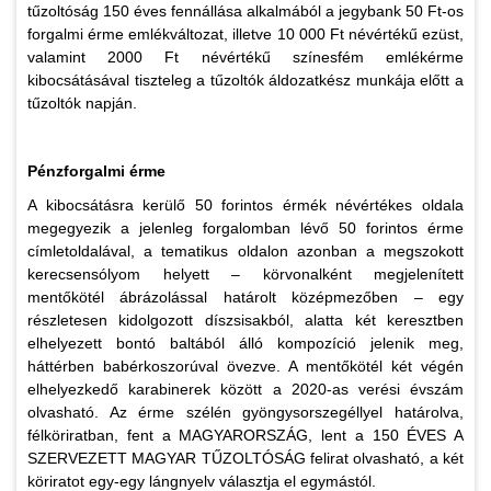
tűzoltóság 150 éves fennállása alkalmából a jegybank 50 Ft-os
forgalmi érme emlékváltozat, illetve 10 000 Ft névértékű ezüst,
valamint 2000 Ft névértékű színesfém emlékérme
kibocsátásával tiszteleg a tűzoltók áldozatkész munkája előtt a
tűzoltók napján.
Pénzforgalmi érme
A kibocsátásra kerülő 50 forintos érmék névértékes oldala
megegyezik a jelenleg forgalomban lévő 50 forintos érme
címletoldalával, a tematikus oldalon azonban a megszokott
kerecsensólyom helyett – körvonalként megjelenített
mentőkötél ábrázolással határolt középmezőben – egy
részletesen kidolgozott díszsisakból, alatta két keresztben
elhelyezett bontó baltából álló kompozíció jelenik meg,
háttérben babérkoszorúval övezve. A mentőkötél két végén
elhelyezkedő karabinerek között a 2020-as verési évszám
olvasható. Az érme szélén gyöngysorszegéllyel határolva,
félköriratban, fent a MAGYARORSZÁG, lent a 150 ÉVES A
SZERVEZETT MAGYAR TŰZOLTÓSÁG felirat olvasható, a két
köriratot egy-egy lángnyelv választja el egymástól.