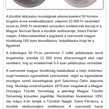
A tűzoltók áldozatos munkájának elismeréseként 50 forintos
forgalmi érme-emlékváltozatot, valamint 10 000 Ft névértékű
ezüst és 2000 Ft névértékű színesfém emlékérmét bocsát ki a
Magyar Nemzeti Bank a tűzoltók védőszentje, Szent Flórián
napján. A kibocsátásokkal a jegybank a szervezett magyar
tűzoltóság 150 éves fennállására, helytállására hívja fel a
figyelmet.
A különleges 50 Ft-os pénzérme 2 millió példányban kerül
forgalomba, közülük 12 000 érme díszcsomagolt első napi
veretként, míg az emlékérmék 5-5 ezer példányban verhetőek.
A szervezett magyar tűzoltóság kialakulását a helyi önkéntes,
majd hivatásos egyesületek szervezését, végül az egyesületek
országos szintű összefogását gróf Széchenyi Ödön alapozta
meg. Munkája eredményeként 1870-ben megalakult a Magyar
Országos Tűzoltó Szövetség, a jelenlegi Magyar Tűzoltó
Szövetség közvetlen jogelődje. Hazánkban hivatalosan 1991
óta május 4-én tartják a Tűzoltók Napját, Szent Flóriánra, a
tűzoltók védőszentjére emlékezve. A szervezett hazai