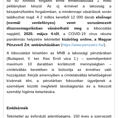
Az 50 forintos forgalmi érme emlékváltozata 2 millió
példányban készül. Az új érmével a lakosság a
készpénzfizetési forgalomban, a mindennapi vásárlások során
találkozhat majd. A 2 milliós keretből 12 000 darab
elsőnapi
(normál verdefényes) veret sorszámozott
díszcsomagolásban vásárolható meg
a kibocsátás
napjától,
2020. május 4-től
, a COVID-19 vírus okozta
pandémiás helyzetre tekintettel
kizárólag online, a Magyar
Pénzverő Zrt. webáruházában
(
https://www.penzvero.hu/
).
A kibocsátást követően az MNB a lakossági pénztárában
(Budapest, V. ker. Kiss Ernő utca 1.) – személyenként
maximum 10 darabban korlátozott mennyiségben –
címletváltás keretében is biztosítja az érméhez való
hozzájutást. Kérjük amennyiben a címletátváltás lehetőségével
kívánnak élni, a pénztárban fokozottan ügyeljenek a
személyek közötti megfelelő távolságtartás és a fokozott
személyi higénia betartására.
Emlékérmék
Tekintettel az évforduló jelentőségére, 150 éves a szervezett