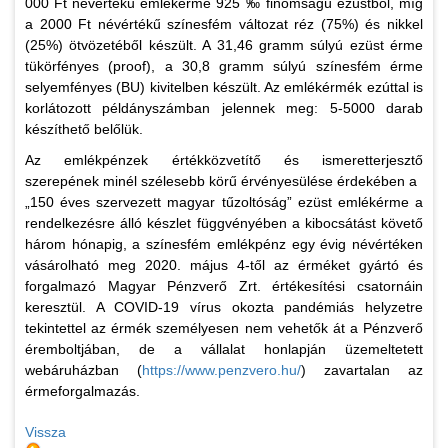
000 Ft névértékű emlékérme 925 ‰ finomságú ezüstből, míg
a 2000 Ft névértékű színesfém változat réz (75%) és nikkel
(25%) ötvözetéből készült. A 31,46 gramm súlyú ezüst érme
tükörfényes (proof), a 30,8 gramm súlyú színesfém érme
selyemfényes (BU) kivitelben készült. Az emlékérmék ezúttal is
korlátozott példányszámban jelennek meg: 5-5000 darab
készíthető belőlük.
Az emlékpénzek értékközvetítő és ismeretterjesztő
szerepének minél szélesebb körű érvényesülése érdekében a
„150 éves szervezett magyar tűzoltóság” ezüst emlékérme a
rendelkezésre álló készlet függvényében a kibocsátást követő
három hónapig, a színesfém emlékpénz egy évig névértéken
vásárolható meg 2020. május 4-től az érméket gyártó és
forgalmazó Magyar Pénzverő Zrt. értékesítési csatornáin
keresztül. A COVID-19 vírus okozta pandémiás helyzetre
tekintettel az érmék személyesen nem vehetők át a Pénzverő
éremboltjában, de a vállalat honlapján üzemeltetett
webáruházban (
https://www.penzvero.hu/
) zavartalan az
érmeforgalmazás.
Vissza