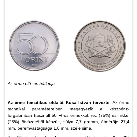
Az érme elő- és hátlapja
Az érme tematikus oldalát Kósa István tervezte
. Az érme
technikai paramétereiben megegyezik a készpénz-
forgalomban használt 50 Ft-os érmékkel: réz (75%) és nikkel
(25%) ötvözetéből készült, súlya 7,7 gramm, átmérője 27,4
mm, peremvastagsága 1,8 mm, széle sima.