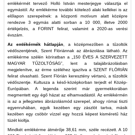
emlékérmét tervező Holló István mesterjegye választja el
egymástól. Az emlékérme további kötelező alaki kellékei is az
előlapon szerepelnek: a központi motívum alatt középre
rendezve 3 egymás alatti sorban a 10 000, illetve 2000
értékjelzés, a FORINT felirat, valamint a 2020-as verési
évszám.
Az emlékérmék hátlapján
, a középmezőben a tűzoltók
védőszentjének, Szent Flóriánnak az ábrázolása látható. Az
emlékérme szélén köriratban a „150 ÉVES A SZERVEZETT
MAGYAR TŰZOLTÓSÁG”, lent a talajábrázolásban
megjelenítve, az érme széléhez igazítva a SZENT FLÓRIÁN
felirat olvasható. Szent Flórián keresztény vértanú, a tűzoltók
védőszentje. Kultusza a késő-középkorban terjedt el Közép-
Európában. A legenda szerint már gyermekkorában
megmentett egy égő házat az elhamvadástól. Az emlékérmén
is az a jellegzetes ábrázolásmód szerepel, ahogy római tiszti
egyenruhában, egyik kezében egy zászlót tartva, másik
kezében egy csöbör vízzel egy hozzá képest kisméretű ház
tüzét kioltja.
Mindkét emlékérme átmérője 38,61 mm, széle recézett. A 10