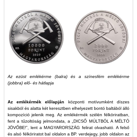
Az ezüst emlékérme (balra) és a színesfém emlékérme
(jobbra) elő- és hátlapja
Az emlékérmék előlapján
központi motívumként díszes
sisakból és alatta két keresztben elhelyezett bontó baltából álló
kompozíció jelenik meg. Az emlékérmék szélén félköriratban,
fent a tűzoltóság jelmondata, a „DICSŐ MÚLTBÓL A MÉLTÓ
JÖVŐBE!”, lent a MAGYARORSZÁG felirat olvasható. A felső
és alsó félköriratot bal oldalon a BP. verdejegy, jobb oldalon az